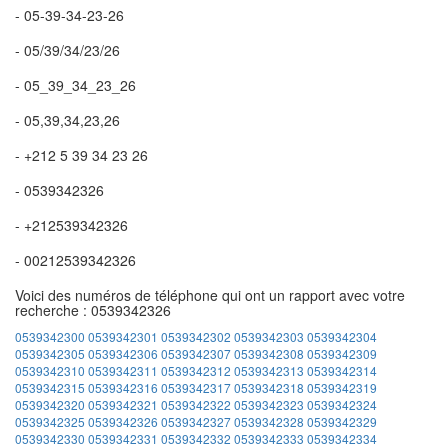
- 05-39-34-23-26
- 05/39/34/23/26
- 05_39_34_23_26
- 05,39,34,23,26
- +212 5 39 34 23 26
- 0539342326
- +212539342326
- 00212539342326
Voici des numéros de téléphone qui ont un rapport avec votre
recherche : 0539342326
0539342300
0539342301
0539342302
0539342303
0539342304
0539342305
0539342306
0539342307
0539342308
0539342309
0539342310
0539342311
0539342312
0539342313
0539342314
0539342315
0539342316
0539342317
0539342318
0539342319
0539342320
0539342321
0539342322
0539342323
0539342324
0539342325
0539342326
0539342327
0539342328
0539342329
0539342330
0539342331
0539342332
0539342333
0539342334