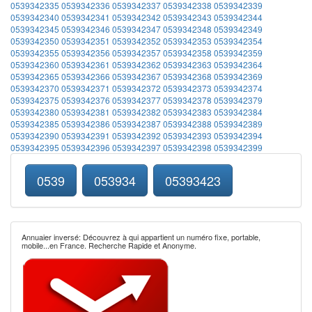
0539342335
0539342336
0539342337
0539342338
0539342339
0539342340
0539342341
0539342342
0539342343
0539342344
0539342345
0539342346
0539342347
0539342348
0539342349
0539342350
0539342351
0539342352
0539342353
0539342354
0539342355
0539342356
0539342357
0539342358
0539342359
0539342360
0539342361
0539342362
0539342363
0539342364
0539342365
0539342366
0539342367
0539342368
0539342369
0539342370
0539342371
0539342372
0539342373
0539342374
0539342375
0539342376
0539342377
0539342378
0539342379
0539342380
0539342381
0539342382
0539342383
0539342384
0539342385
0539342386
0539342387
0539342388
0539342389
0539342390
0539342391
0539342392
0539342393
0539342394
0539342395
0539342396
0539342397
0539342398
0539342399
0539
053934
05393423
Annuaier inversé: Découvrez à qui appartient un numéro fixe, portable,
mobile...en France. Recherche Rapide et Anonyme.