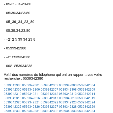
- 05-39-34-23-80
- 05/39/34/23/80
- 05_39_34_23_80
- 05,39,34,23,80
- +212 5 39 34 23 8
- 0539342380
- +21253934238
- 0021253934238
Voici des numéros de téléphone qui ont un rapport avec votre
recherche : 0539342380
0539342300
0539342301
0539342302
0539342303
0539342304
0539342305
0539342306
0539342307
0539342308
0539342309
0539342310
0539342311
0539342312
0539342313
0539342314
0539342315
0539342316
0539342317
0539342318
0539342319
0539342320
0539342321
0539342322
0539342323
0539342324
0539342325
0539342326
0539342327
0539342328
0539342329
0539342330
0539342331
0539342332
0539342333
0539342334