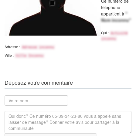
Ce numéro de
téléphone
appartient à
"
Nom inconnu"
Qui :
Activité
inconnu
Adresse :
Adresse inconnu
Ville :
Ville Inconnu
Déposez votre commentaire