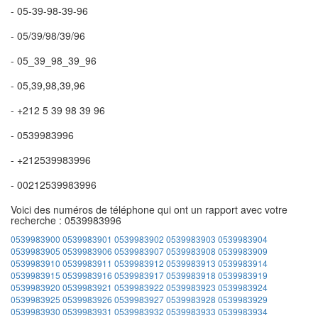
- 05-39-98-39-96
- 05/39/98/39/96
- 05_39_98_39_96
- 05,39,98,39,96
- +212 5 39 98 39 96
- 0539983996
- +212539983996
- 00212539983996
Voici des numéros de téléphone qui ont un rapport avec votre
recherche : 0539983996
0539983900
0539983901
0539983902
0539983903
0539983904
0539983905
0539983906
0539983907
0539983908
0539983909
0539983910
0539983911
0539983912
0539983913
0539983914
0539983915
0539983916
0539983917
0539983918
0539983919
0539983920
0539983921
0539983922
0539983923
0539983924
0539983925
0539983926
0539983927
0539983928
0539983929
0539983930
0539983931
0539983932
0539983933
0539983934