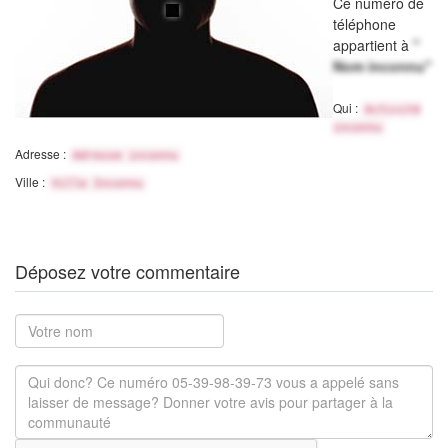
Ce numéro de
téléphone
appartient à
"
Nom inconnu"
Qui :
Activité
inconnu
Adresse :
Adresse inconnu
Ville :
Ville Inconnu
Déposez votre commentaire