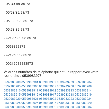
- 05-39-98-39-73
- 05/39/98/39/73
- 05_39_98_39_73
- 05,39,98,39,73
- +212 5 39 98 39 73
- 0539983973
- +212539983973
- 00212539983973
Voici des numéros de téléphone qui ont un rapport avec votre
recherche : 0539983973
0539983900
0539983901
0539983902
0539983903
0539983904
0539983905
0539983906
0539983907
0539983908
0539983909
0539983910
0539983911
0539983912
0539983913
0539983914
0539983915
0539983916
0539983917
0539983918
0539983919
0539983920
0539983921
0539983922
0539983923
0539983924
0539983925
0539983926
0539983927
0539983928
0539983929
0539983930
0539983931
0539983932
0539983933
0539983934