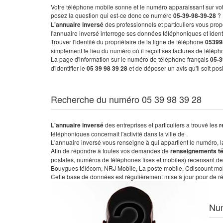
Votre téléphone mobile sonne et le numéro apparaissant sur vot
posez la question qui est-ce donc ce numéro
05-39-98-39-28
?
L'annuaire inversé
des professionnels et particuliers vous prop
l'annuaire inversé interroge ses données téléphoniques et iden
Trouver l'identité du propriétaire de la ligne de téléphone
05399
simplement le lieu du numéro où il reçoit ses factures de télépho
La page d'information sur le numéro de téléphone français
05-3
d'identifier le
05 39 98 39 28
et de déposer un avis qu'il soit po
Recherche du numéro 05 39 98 39 28
L'annuaire inversé
des entreprises et particuliers a trouvé les
r
téléphoniques concernait l'activité dans la ville de .
L'annuaire inversé vous renseigne à qui appartient le numéro, la 
Afin de répondre à toutes vos demandes de
renseignements t
postales, numéros de téléphones fixes et mobiles) recensant de
Bouygues télécom, NRJ Mobile, La poste mobile, Cdiscount mobile
Cette base de données est régulièrement mise à jour pour de ré
Nu