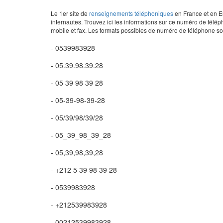
Le 1er site de
renseignements téléphoniques
en France et en Eu
internautes. Trouvez ici les informations sur ce numéro de télép
mobile et fax. Les formats possibles de numéro de téléphone son
- 0539983928
- 05.39.98.39.28
- 05 39 98 39 28
- 05-39-98-39-28
- 05/39/98/39/28
- 05_39_98_39_28
- 05,39,98,39,28
- +212 5 39 98 39 28
- 0539983928
- +212539983928
- 00212539983928