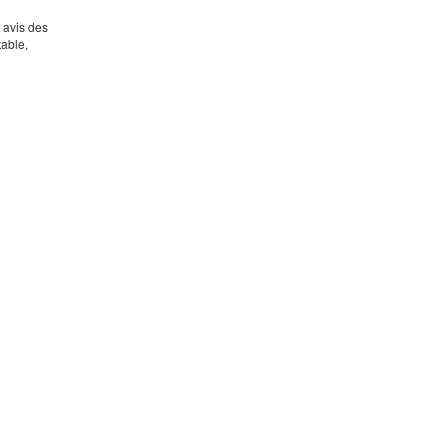
s avis des
table,