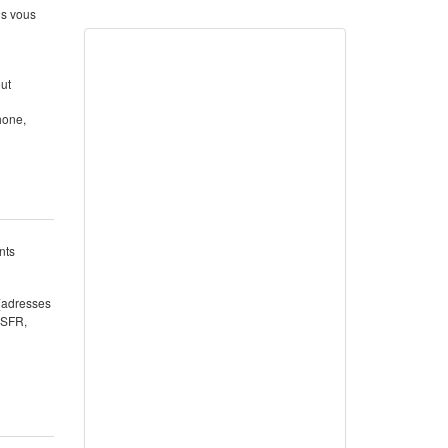
us vous
out
hone,
nts
 (adresses
 SFR,