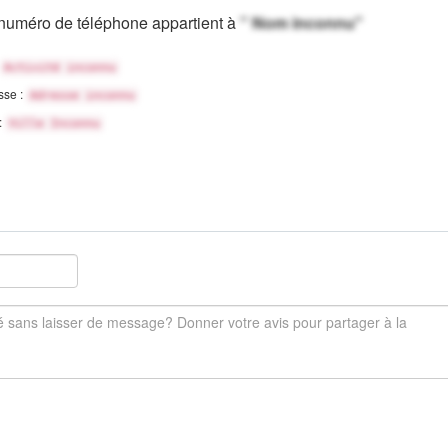
numéro de téléphone appartient à
" Nom inconnu"
Activité inconnu
sse :
Adresse inconnu
 :
Ville Inconnu