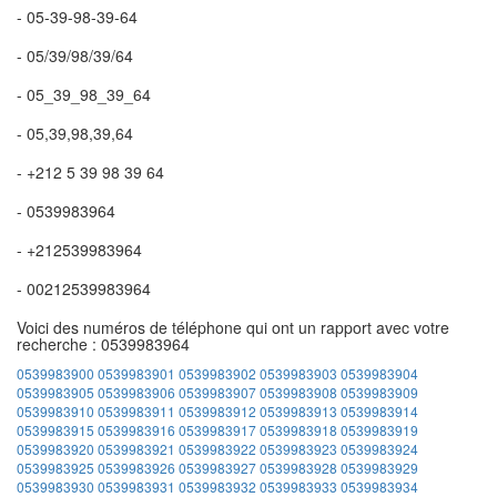
- 05-39-98-39-64
- 05/39/98/39/64
- 05_39_98_39_64
- 05,39,98,39,64
- +212 5 39 98 39 64
- 0539983964
- +212539983964
- 00212539983964
Voici des numéros de téléphone qui ont un rapport avec votre
recherche : 0539983964
0539983900
0539983901
0539983902
0539983903
0539983904
0539983905
0539983906
0539983907
0539983908
0539983909
0539983910
0539983911
0539983912
0539983913
0539983914
0539983915
0539983916
0539983917
0539983918
0539983919
0539983920
0539983921
0539983922
0539983923
0539983924
0539983925
0539983926
0539983927
0539983928
0539983929
0539983930
0539983931
0539983932
0539983933
0539983934