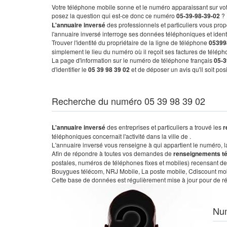
Votre téléphone mobile sonne et le numéro apparaissant sur vot
posez la question qui est-ce donc ce numéro
05-39-98-39-02
?
L'annuaire inversé
des professionnels et particuliers vous prop
l'annuaire inversé interroge ses données téléphoniques et iden
Trouver l'identité du propriétaire de la ligne de téléphone
05399
simplement le lieu du numéro où il reçoit ses factures de télépho
La page d'information sur le numéro de téléphone français
05-3
d'identifier le
05 39 98 39 02
et de déposer un avis qu'il soit po
Recherche du numéro 05 39 98 39 02
L'annuaire inversé
des entreprises et particuliers a trouvé les
r
téléphoniques concernait l'activité dans la ville de .
L'annuaire inversé vous renseigne à qui appartient le numéro, la 
Afin de répondre à toutes vos demandes de
renseignements t
postales, numéros de téléphones fixes et mobiles) recensant de
Bouygues télécom, NRJ Mobile, La poste mobile, Cdiscount mobile
Cette base de données est régulièrement mise à jour pour de ré
Nu