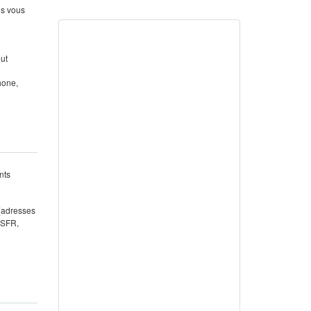
us vous
out
hone,
nts
 (adresses
 SFR,