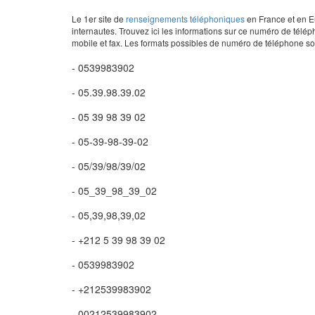
Le 1er site de
renseignements téléphoniques
en France et en Eu
internautes. Trouvez ici les informations sur ce numéro de télép
mobile et fax. Les formats possibles de numéro de téléphone son
- 0539983902
- 05.39.98.39.02
- 05 39 98 39 02
- 05-39-98-39-02
- 05/39/98/39/02
- 05_39_98_39_02
- 05,39,98,39,02
- +212 5 39 98 39 02
- 0539983902
- +212539983902
- 00212539983902