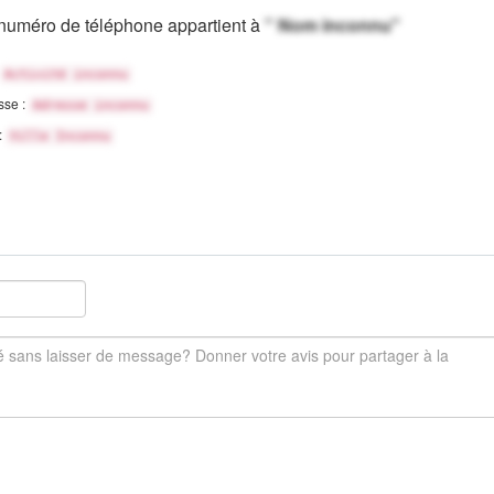
numéro de téléphone appartient à
" Nom inconnu"
Activité inconnu
sse :
Adresse inconnu
 :
Ville Inconnu