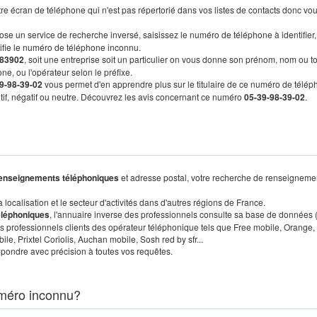
re écran de téléphone qui n'est pas répertorié dans vos listes de contacts donc vo
ose un service de recherche inversé, saisissez le numéro de téléphone à identifier,
tifie le numéro de téléphone inconnu.
83902
, soit une entreprise soit un particulier on vous donne son prénom, nom ou t
ne, ou l'opérateur selon le préfixe.
9-98-39-02
vous permet d'en apprendre plus sur le titulaire de ce numéro de télép
sitif, négatif ou neutre. Découvrez les avis concernant ce numéro
05-39-98-39-02
.
enseignements téléphoniques
et adresse postal, votre recherche de renseigneme
localisation et le secteur d'activités dans d'autres régions de France.
éléphoniques
, l'annuaire inverse des professionnels consulte sa base de données
s professionnels clients des opérateur téléphonique tels que Free mobile, Orange,
, Prixtel Coriolis, Auchan mobile, Sosh red by sfr...
pondre avec précision à toutes vos requêtes.
méro inconnu?