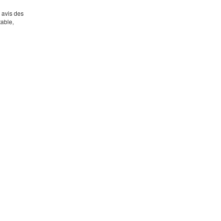
s avis des
table,