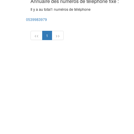
Annuaire des numéros de téléphone fixe :
Il y a au total
1
numéros de téléphone
0539983979
<<
1
>>