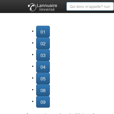
01
02
03
04
05
08
09