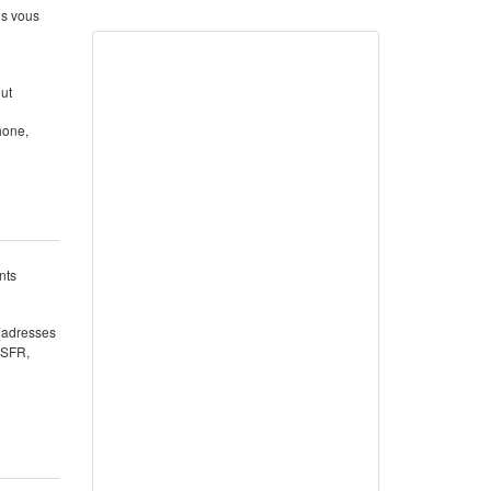
us vous
out
hone,
nts
 (adresses
 SFR,