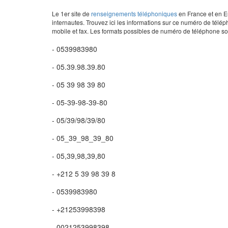
Le 1er site de
renseignements téléphoniques
en France et en Eu
internautes. Trouvez ici les informations sur ce numéro de télép
mobile et fax. Les formats possibles de numéro de téléphone son
- 0539983980
- 05.39.98.39.80
- 05 39 98 39 80
- 05-39-98-39-80
- 05/39/98/39/80
- 05_39_98_39_80
- 05,39,98,39,80
- +212 5 39 98 39 8
- 0539983980
- +21253998398
- 0021253998398