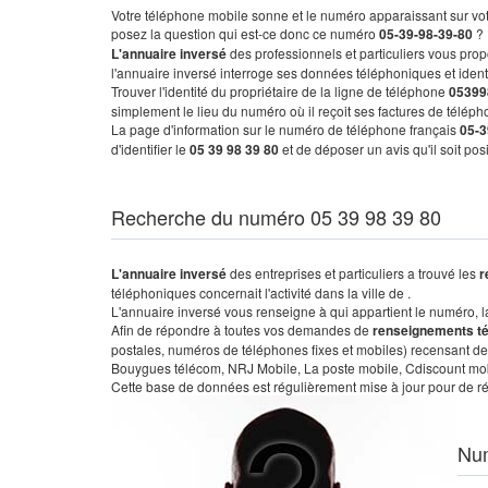
Votre téléphone mobile sonne et le numéro apparaissant sur vot
posez la question qui est-ce donc ce numéro
05-39-98-39-80
?
L'annuaire inversé
des professionnels et particuliers vous prop
l'annuaire inversé interroge ses données téléphoniques et iden
Trouver l'identité du propriétaire de la ligne de téléphone
05399
simplement le lieu du numéro où il reçoit ses factures de télépho
La page d'information sur le numéro de téléphone français
05-3
d'identifier le
05 39 98 39 80
et de déposer un avis qu'il soit po
Recherche du numéro 05 39 98 39 80
L'annuaire inversé
des entreprises et particuliers a trouvé les
r
téléphoniques concernait l'activité dans la ville de .
L'annuaire inversé vous renseigne à qui appartient le numéro, la 
Afin de répondre à toutes vos demandes de
renseignements t
postales, numéros de téléphones fixes et mobiles) recensant de
Bouygues télécom, NRJ Mobile, La poste mobile, Cdiscount mobile
Cette base de données est régulièrement mise à jour pour de ré
Nu