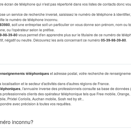
re écran de téléphone qui n'est pas répertorié dans vos listes de contacts donc vo
ose un service de recherche inversé, saisissez le numéro de téléphone à identifier,
tifie le numéro de téléphone inconnu.
83980
, soit une entreprise soit un particulier on vous donne son prénom, nom ou t
ne, ou l'opérateur selon le préfixe.
9-98-39-80
vous permet d'en apprendre plus sur le titulaire de ce numéro de télép
sitif, négatif ou neutre. Découvrez les avis concernant ce numéro
05-39-98-39-80
.
enseignements téléphoniques
et adresse postal, votre recherche de renseigneme
localisation et le secteur d'activités dans d'autres régions de France.
éléphoniques
, l'annuaire inverse des professionnels consulte sa base de données
s professionnels clients des opérateur téléphonique tels que Free mobile, Orange,
, Prixtel Coriolis, Auchan mobile, Sosh red by sfr...
pondre avec précision à toutes vos requêtes.
méro inconnu?