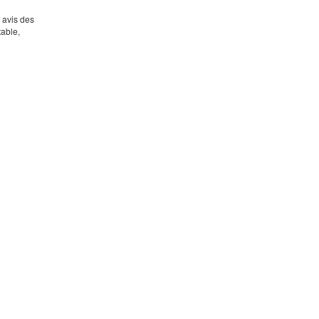
s avis des
table,