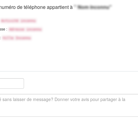
numéro de téléphone appartient à
" Nom inconnu"
Activité inconnu
sse :
Adresse inconnu
 :
Ville Inconnu