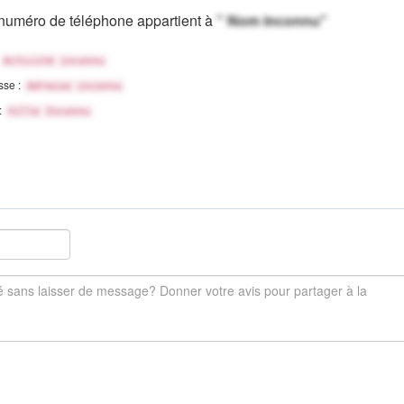
numéro de téléphone appartient à
" Nom inconnu"
Activité inconnu
sse :
Adresse inconnu
 :
Ville Inconnu