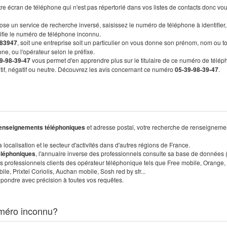
re écran de téléphone qui n'est pas répertorié dans vos listes de contacts donc vo
ose un service de recherche inversé, saisissez le numéro de téléphone à identifier,
tifie le numéro de téléphone inconnu.
83947
, soit une entreprise soit un particulier on vous donne son prénom, nom ou t
ne, ou l'opérateur selon le préfixe.
9-98-39-47
vous permet d'en apprendre plus sur le titulaire de ce numéro de télép
sitif, négatif ou neutre. Découvrez les avis concernant ce numéro
05-39-98-39-47
.
enseignements téléphoniques
et adresse postal, votre recherche de renseigneme
localisation et le secteur d'activités dans d'autres régions de France.
éléphoniques
, l'annuaire inverse des professionnels consulte sa base de données
s professionnels clients des opérateur téléphonique tels que Free mobile, Orange,
, Prixtel Coriolis, Auchan mobile, Sosh red by sfr...
pondre avec précision à toutes vos requêtes.
méro inconnu?