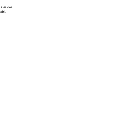
s avis des
table,