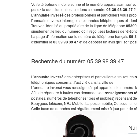
Votre téléphone mobile sonne et le numéro apparaissant sur vot
posez la question qui est-ce donc ce numéro
05-39-98-39-47
?
L'annuaire inversé
des professionnels et particuliers vous prop
l'annuaire inversé interroge ses données téléphoniques et iden
Trouver l'identité du propriétaire de la ligne de téléphone
05399
simplement le lieu du numéro où il reçoit ses factures de télépho
La page d'information sur le numéro de téléphone français
05-3
d'identifier le
05 39 98 39 47
et de déposer un avis qu'il soit po
Recherche du numéro 05 39 98 39 47
L'annuaire inversé
des entreprises et particuliers a trouvé les
r
téléphoniques concernait l'activité dans la ville de .
L'annuaire inversé vous renseigne à qui appartient le numéro, la 
Afin de répondre à toutes vos demandes de
renseignements t
postales, numéros de téléphones fixes et mobiles) recensant de
Bouygues télécom, NRJ Mobile, La poste mobile, Cdiscount mobile
Cette base de données est régulièrement mise à jour pour de ré
Nu