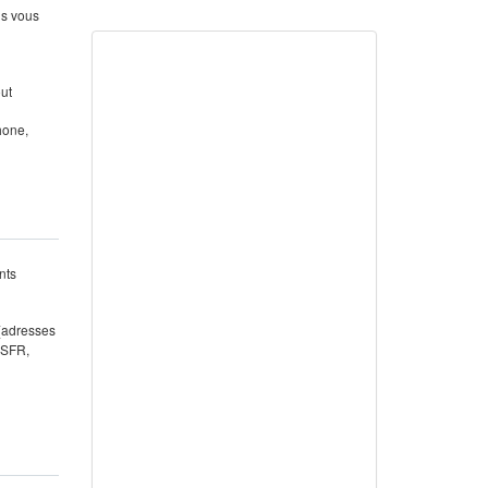
us vous
out
hone,
nts
 (adresses
 SFR,