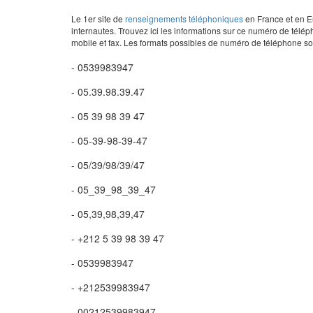
Le 1er site de
renseignements téléphoniques
en France et en Eu
internautes. Trouvez ici les informations sur ce numéro de télép
mobile et fax. Les formats possibles de numéro de téléphone son
- 0539983947
- 05.39.98.39.47
- 05 39 98 39 47
- 05-39-98-39-47
- 05/39/98/39/47
- 05_39_98_39_47
- 05,39,98,39,47
- +212 5 39 98 39 47
- 0539983947
- +212539983947
- 00212539983947