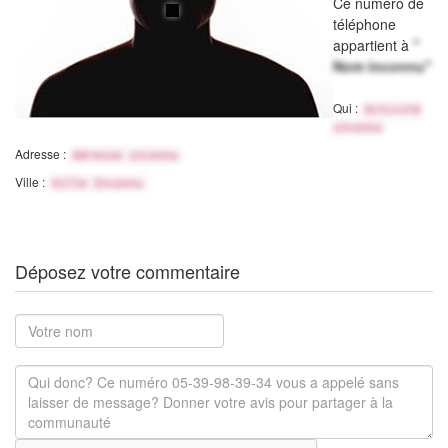
Ce numéro de
téléphone
appartient à
"
Nom inconnu"
Qui :
Activité
inconnu
Adresse :
Adresse inconnu
Ville :
Ville Inconnu
Déposez votre commentaire