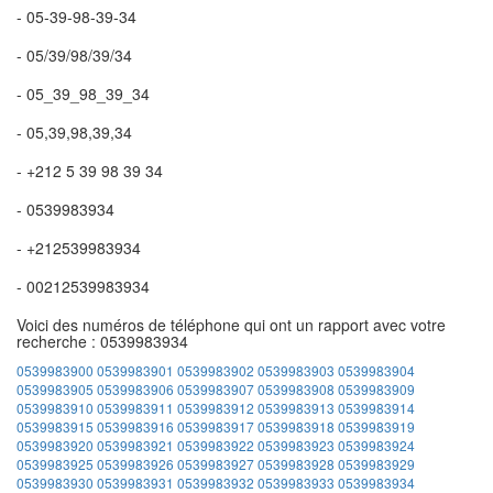
- 05-39-98-39-34
- 05/39/98/39/34
- 05_39_98_39_34
- 05,39,98,39,34
- +212 5 39 98 39 34
- 0539983934
- +212539983934
- 00212539983934
Voici des numéros de téléphone qui ont un rapport avec votre
recherche : 0539983934
0539983900
0539983901
0539983902
0539983903
0539983904
0539983905
0539983906
0539983907
0539983908
0539983909
0539983910
0539983911
0539983912
0539983913
0539983914
0539983915
0539983916
0539983917
0539983918
0539983919
0539983920
0539983921
0539983922
0539983923
0539983924
0539983925
0539983926
0539983927
0539983928
0539983929
0539983930
0539983931
0539983932
0539983933
0539983934