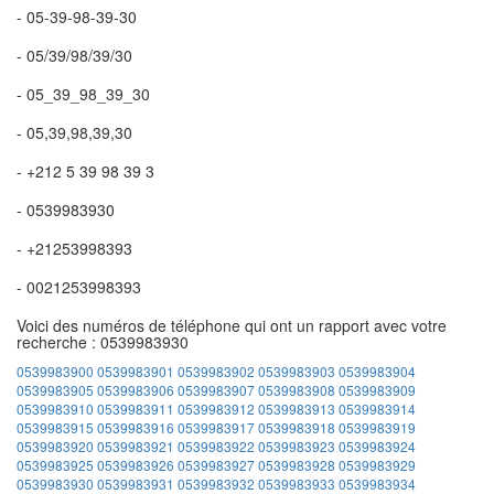
- 05-39-98-39-30
- 05/39/98/39/30
- 05_39_98_39_30
- 05,39,98,39,30
- +212 5 39 98 39 3
- 0539983930
- +21253998393
- 0021253998393
Voici des numéros de téléphone qui ont un rapport avec votre
recherche : 0539983930
0539983900
0539983901
0539983902
0539983903
0539983904
0539983905
0539983906
0539983907
0539983908
0539983909
0539983910
0539983911
0539983912
0539983913
0539983914
0539983915
0539983916
0539983917
0539983918
0539983919
0539983920
0539983921
0539983922
0539983923
0539983924
0539983925
0539983926
0539983927
0539983928
0539983929
0539983930
0539983931
0539983932
0539983933
0539983934