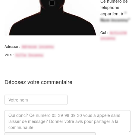
Ce numéro de
téléphone
appartient à
"
Nom inconnu"
Qui :
Activité
inconnu
Adresse :
Adresse inconnu
Ville :
Ville Inconnu
Déposez votre commentaire