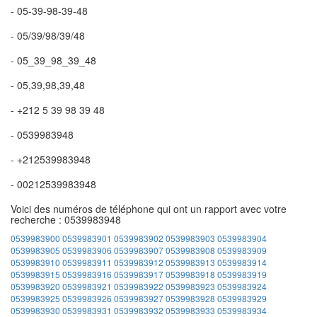
- 05-39-98-39-48
- 05/39/98/39/48
- 05_39_98_39_48
- 05,39,98,39,48
- +212 5 39 98 39 48
- 0539983948
- +212539983948
- 00212539983948
Voici des numéros de téléphone qui ont un rapport avec votre
recherche : 0539983948
0539983900
0539983901
0539983902
0539983903
0539983904
0539983905
0539983906
0539983907
0539983908
0539983909
0539983910
0539983911
0539983912
0539983913
0539983914
0539983915
0539983916
0539983917
0539983918
0539983919
0539983920
0539983921
0539983922
0539983923
0539983924
0539983925
0539983926
0539983927
0539983928
0539983929
0539983930
0539983931
0539983932
0539983933
0539983934