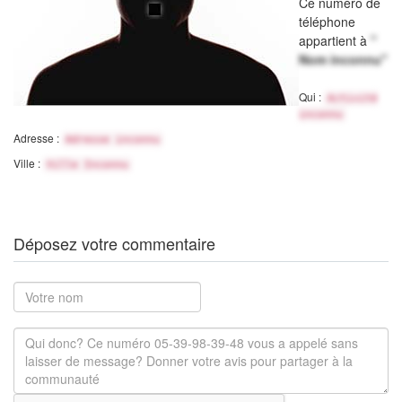
Ce numéro de
téléphone
appartient à
"
Nom inconnu"
Qui :
Activité
inconnu
Adresse :
Adresse inconnu
Ville :
Ville Inconnu
Déposez votre commentaire