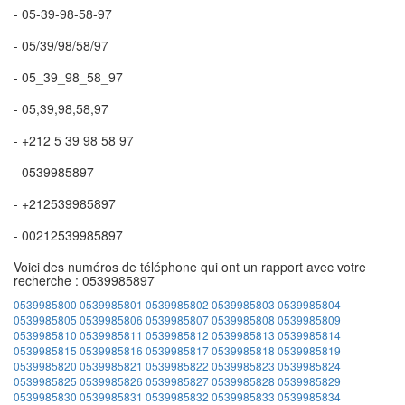
- 05-39-98-58-97
- 05/39/98/58/97
- 05_39_98_58_97
- 05,39,98,58,97
- +212 5 39 98 58 97
- 0539985897
- +212539985897
- 00212539985897
Voici des numéros de téléphone qui ont un rapport avec votre
recherche : 0539985897
0539985800
0539985801
0539985802
0539985803
0539985804
0539985805
0539985806
0539985807
0539985808
0539985809
0539985810
0539985811
0539985812
0539985813
0539985814
0539985815
0539985816
0539985817
0539985818
0539985819
0539985820
0539985821
0539985822
0539985823
0539985824
0539985825
0539985826
0539985827
0539985828
0539985829
0539985830
0539985831
0539985832
0539985833
0539985834