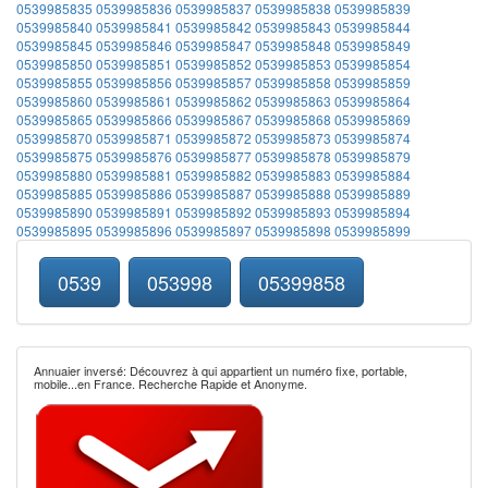
0539985835
0539985836
0539985837
0539985838
0539985839
0539985840
0539985841
0539985842
0539985843
0539985844
0539985845
0539985846
0539985847
0539985848
0539985849
0539985850
0539985851
0539985852
0539985853
0539985854
0539985855
0539985856
0539985857
0539985858
0539985859
0539985860
0539985861
0539985862
0539985863
0539985864
0539985865
0539985866
0539985867
0539985868
0539985869
0539985870
0539985871
0539985872
0539985873
0539985874
0539985875
0539985876
0539985877
0539985878
0539985879
0539985880
0539985881
0539985882
0539985883
0539985884
0539985885
0539985886
0539985887
0539985888
0539985889
0539985890
0539985891
0539985892
0539985893
0539985894
0539985895
0539985896
0539985897
0539985898
0539985899
0539
053998
05399858
Annuaier inversé: Découvrez à qui appartient un numéro fixe, portable,
mobile...en France. Recherche Rapide et Anonyme.