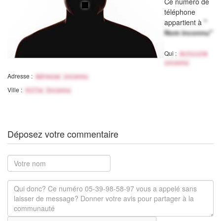
Ce numéro de
téléphone
appartient à
"
Nom inconnu"
Qui :
Activité
inconnu
Adresse :
Adresse inconnu
Ville :
Ville Inconnu
Déposez votre commentaire