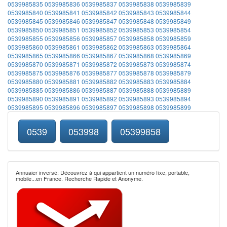
0539985835
0539985836
0539985837
0539985838
0539985839
0539985840
0539985841
0539985842
0539985843
0539985844
0539985845
0539985846
0539985847
0539985848
0539985849
0539985850
0539985851
0539985852
0539985853
0539985854
0539985855
0539985856
0539985857
0539985858
0539985859
0539985860
0539985861
0539985862
0539985863
0539985864
0539985865
0539985866
0539985867
0539985868
0539985869
0539985870
0539985871
0539985872
0539985873
0539985874
0539985875
0539985876
0539985877
0539985878
0539985879
0539985880
0539985881
0539985882
0539985883
0539985884
0539985885
0539985886
0539985887
0539985888
0539985889
0539985890
0539985891
0539985892
0539985893
0539985894
0539985895
0539985896
0539985897
0539985898
0539985899
0539
053998
05399858
Annuaier inversé: Découvrez à qui appartient un numéro fixe, portable,
mobile...en France. Recherche Rapide et Anonyme.