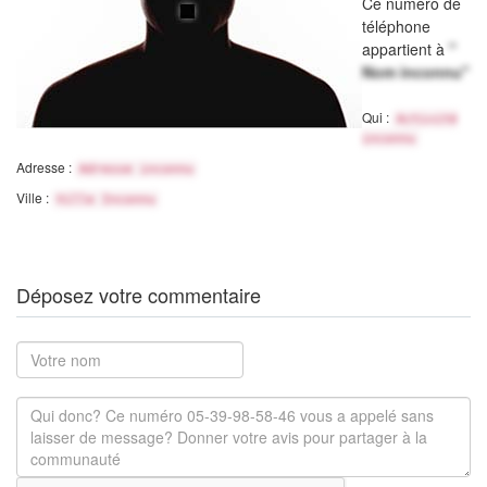
Ce numéro de
téléphone
appartient à
"
Nom inconnu"
Qui :
Activité
inconnu
Adresse :
Adresse inconnu
Ville :
Ville Inconnu
Déposez votre commentaire