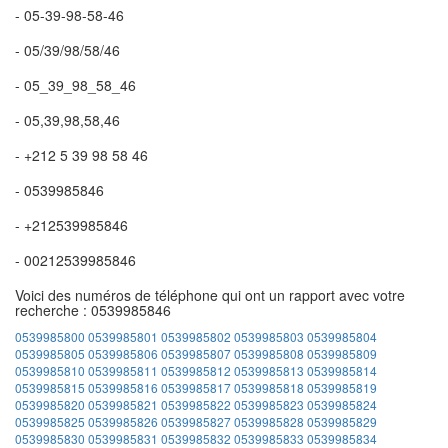
- 05-39-98-58-46
- 05/39/98/58/46
- 05_39_98_58_46
- 05,39,98,58,46
- +212 5 39 98 58 46
- 0539985846
- +212539985846
- 00212539985846
Voici des numéros de téléphone qui ont un rapport avec votre
recherche : 0539985846
0539985800
0539985801
0539985802
0539985803
0539985804
0539985805
0539985806
0539985807
0539985808
0539985809
0539985810
0539985811
0539985812
0539985813
0539985814
0539985815
0539985816
0539985817
0539985818
0539985819
0539985820
0539985821
0539985822
0539985823
0539985824
0539985825
0539985826
0539985827
0539985828
0539985829
0539985830
0539985831
0539985832
0539985833
0539985834