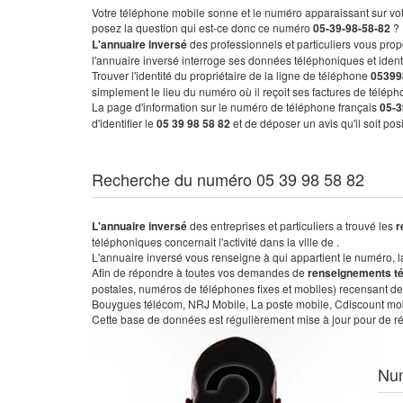
Votre téléphone mobile sonne et le numéro apparaissant sur vot
posez la question qui est-ce donc ce numéro
05-39-98-58-82
?
L'annuaire inversé
des professionnels et particuliers vous prop
l'annuaire inversé interroge ses données téléphoniques et iden
Trouver l'identité du propriétaire de la ligne de téléphone
05399
simplement le lieu du numéro où il reçoit ses factures de télépho
La page d'information sur le numéro de téléphone français
05-3
d'identifier le
05 39 98 58 82
et de déposer un avis qu'il soit po
Recherche du numéro 05 39 98 58 82
L'annuaire inversé
des entreprises et particuliers a trouvé les
r
téléphoniques concernait l'activité dans la ville de .
L'annuaire inversé vous renseigne à qui appartient le numéro, la 
Afin de répondre à toutes vos demandes de
renseignements t
postales, numéros de téléphones fixes et mobiles) recensant de
Bouygues télécom, NRJ Mobile, La poste mobile, Cdiscount mobile
Cette base de données est régulièrement mise à jour pour de ré
Nu