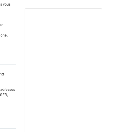
us vous
out
hone,
nts
 (adresses
 SFR,