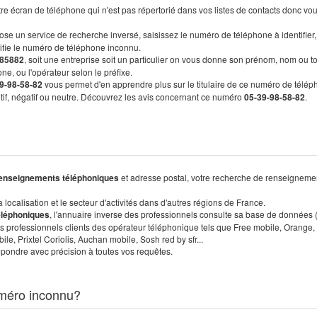
re écran de téléphone qui n'est pas répertorié dans vos listes de contacts donc vo
ose un service de recherche inversé, saisissez le numéro de téléphone à identifier,
tifie le numéro de téléphone inconnu.
85882
, soit une entreprise soit un particulier on vous donne son prénom, nom ou t
ne, ou l'opérateur selon le préfixe.
9-98-58-82
vous permet d'en apprendre plus sur le titulaire de ce numéro de télép
sitif, négatif ou neutre. Découvrez les avis concernant ce numéro
05-39-98-58-82
.
enseignements téléphoniques
et adresse postal, votre recherche de renseigneme
localisation et le secteur d'activités dans d'autres régions de France.
éléphoniques
, l'annuaire inverse des professionnels consulte sa base de données
s professionnels clients des opérateur téléphonique tels que Free mobile, Orange,
, Prixtel Coriolis, Auchan mobile, Sosh red by sfr...
pondre avec précision à toutes vos requêtes.
méro inconnu?