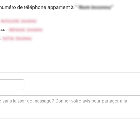
numéro de téléphone appartient à
" Nom inconnu"
Activité inconnu
sse :
Adresse inconnu
 :
Ville Inconnu