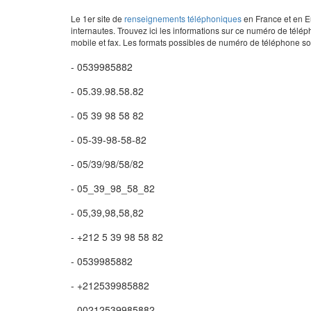
Le 1er site de
renseignements téléphoniques
en France et en Eu
internautes. Trouvez ici les informations sur ce numéro de télép
mobile et fax. Les formats possibles de numéro de téléphone son
- 0539985882
- 05.39.98.58.82
- 05 39 98 58 82
- 05-39-98-58-82
- 05/39/98/58/82
- 05_39_98_58_82
- 05,39,98,58,82
- +212 5 39 98 58 82
- 0539985882
- +212539985882
- 00212539985882