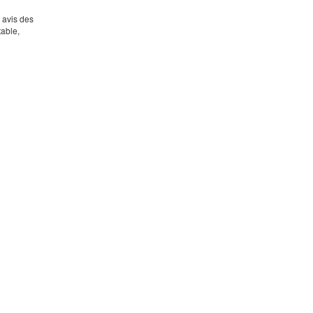
s avis des
table,