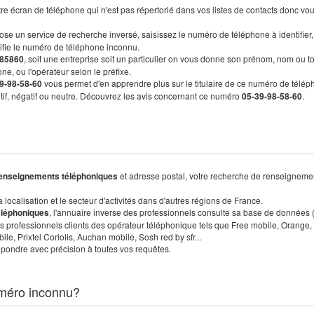
re écran de téléphone qui n'est pas répertorié dans vos listes de contacts donc vo
ose un service de recherche inversé, saisissez le numéro de téléphone à identifier,
tifie le numéro de téléphone inconnu.
85860
, soit une entreprise soit un particulier on vous donne son prénom, nom ou t
ne, ou l'opérateur selon le préfixe.
9-98-58-60
vous permet d'en apprendre plus sur le titulaire de ce numéro de télép
sitif, négatif ou neutre. Découvrez les avis concernant ce numéro
05-39-98-58-60
.
enseignements téléphoniques
et adresse postal, votre recherche de renseigneme
localisation et le secteur d'activités dans d'autres régions de France.
éléphoniques
, l'annuaire inverse des professionnels consulte sa base de données
s professionnels clients des opérateur téléphonique tels que Free mobile, Orange,
, Prixtel Coriolis, Auchan mobile, Sosh red by sfr...
pondre avec précision à toutes vos requêtes.
méro inconnu?