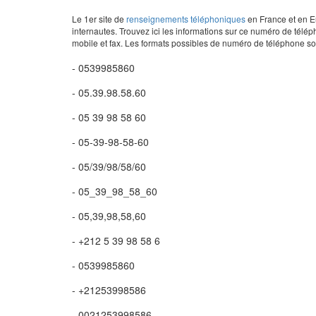
Le 1er site de
renseignements téléphoniques
en France et en Eu
internautes. Trouvez ici les informations sur ce numéro de télép
mobile et fax. Les formats possibles de numéro de téléphone son
- 0539985860
- 05.39.98.58.60
- 05 39 98 58 60
- 05-39-98-58-60
- 05/39/98/58/60
- 05_39_98_58_60
- 05,39,98,58,60
- +212 5 39 98 58 6
- 0539985860
- +21253998586
- 0021253998586