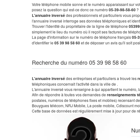
Votre téléphone mobile sonne et le numéro apparaissant sur vot
posez la question qui est-ce donc ce numéro
05-39-98-58-60
?
L'annuaire inversé
des professionnels et particuliers vous prop
l'annuaire inversé interroge ses données téléphoniques et iden
Trouver l'identité du propriétaire de la ligne de téléphone
05399
simplement le lieu du numéro où il reçoit ses factures de télépho
La page d'information sur le numéro de téléphone français
05-3
d'identifier le
05 39 98 58 60
et de déposer un avis qu'il soit po
Recherche du numéro 05 39 98 58 60
L'annuaire inversé
des entreprises et particuliers a trouvé les
r
téléphoniques concernait l'activité dans la ville de .
L'annuaire inversé vous renseigne à qui appartient le numéro, la 
Afin de répondre à toutes vos demandes de
renseignements t
postales, numéros de téléphones fixes et mobiles) recensant de
Bouygues télécom, NRJ Mobile, La poste mobile, Cdiscount mobile
Cette base de données est régulièrement mise à jour pour de ré
Nu