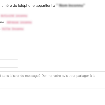
numéro de téléphone appartient à
" Nom inconnu"
Activité inconnu
sse :
Adresse inconnu
 :
Ville Inconnu