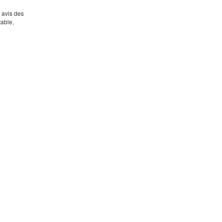
s avis des
table,