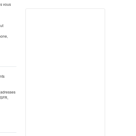
us vous
out
hone,
nts
 (adresses
 SFR,