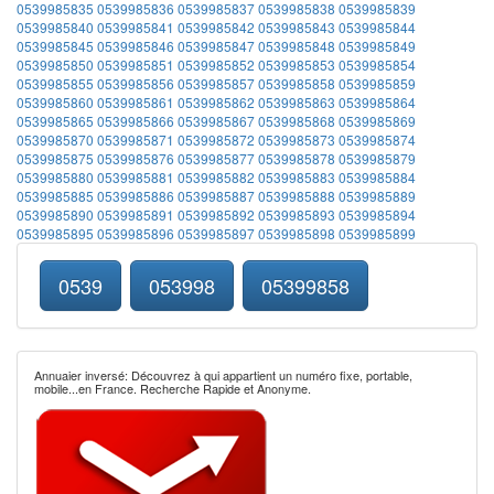
0539985835
0539985836
0539985837
0539985838
0539985839
0539985840
0539985841
0539985842
0539985843
0539985844
0539985845
0539985846
0539985847
0539985848
0539985849
0539985850
0539985851
0539985852
0539985853
0539985854
0539985855
0539985856
0539985857
0539985858
0539985859
0539985860
0539985861
0539985862
0539985863
0539985864
0539985865
0539985866
0539985867
0539985868
0539985869
0539985870
0539985871
0539985872
0539985873
0539985874
0539985875
0539985876
0539985877
0539985878
0539985879
0539985880
0539985881
0539985882
0539985883
0539985884
0539985885
0539985886
0539985887
0539985888
0539985889
0539985890
0539985891
0539985892
0539985893
0539985894
0539985895
0539985896
0539985897
0539985898
0539985899
0539
053998
05399858
Annuaier inversé: Découvrez à qui appartient un numéro fixe, portable,
mobile...en France. Recherche Rapide et Anonyme.