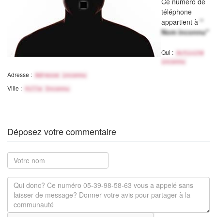
Ce numéro de
téléphone
appartient à
"
Nom inconnu"
Qui :
Activité
inconnu
Adresse :
Adresse inconnu
Ville :
Ville Inconnu
Déposez votre commentaire