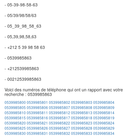
- 05-39-98-58-63
- 05/39/98/58/63
- 05_39_98_58_63
- 05,39,98,58,63
- +212 5 39 98 58 63
- 0539985863
- +212539985863
- 00212539985863
Voici des numéros de téléphone qui ont un rapport avec votre
recherche : 0539985863
0539985800
0539985801
0539985802
0539985803
0539985804
0539985805
0539985806
0539985807
0539985808
0539985809
0539985810
0539985811
0539985812
0539985813
0539985814
0539985815
0539985816
0539985817
0539985818
0539985819
0539985820
0539985821
0539985822
0539985823
0539985824
0539985825
0539985826
0539985827
0539985828
0539985829
0539985830
0539985831
0539985832
0539985833
0539985834