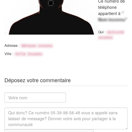
Ce numéro de
téléphone
appartient à
"
Nom inconnu"
Qui :
Activité
inconnu
Adresse :
Adresse inconnu
Ville :
Ville Inconnu
Déposez votre commentaire