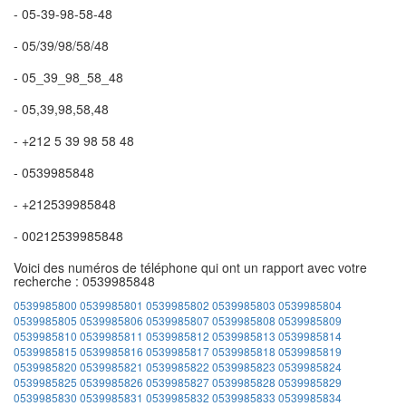
- 05-39-98-58-48
- 05/39/98/58/48
- 05_39_98_58_48
- 05,39,98,58,48
- +212 5 39 98 58 48
- 0539985848
- +212539985848
- 00212539985848
Voici des numéros de téléphone qui ont un rapport avec votre
recherche : 0539985848
0539985800
0539985801
0539985802
0539985803
0539985804
0539985805
0539985806
0539985807
0539985808
0539985809
0539985810
0539985811
0539985812
0539985813
0539985814
0539985815
0539985816
0539985817
0539985818
0539985819
0539985820
0539985821
0539985822
0539985823
0539985824
0539985825
0539985826
0539985827
0539985828
0539985829
0539985830
0539985831
0539985832
0539985833
0539985834