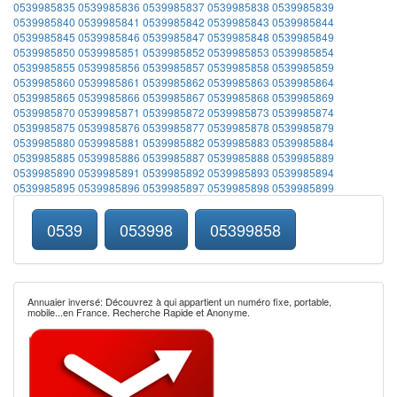
0539985835
0539985836
0539985837
0539985838
0539985839
0539985840
0539985841
0539985842
0539985843
0539985844
0539985845
0539985846
0539985847
0539985848
0539985849
0539985850
0539985851
0539985852
0539985853
0539985854
0539985855
0539985856
0539985857
0539985858
0539985859
0539985860
0539985861
0539985862
0539985863
0539985864
0539985865
0539985866
0539985867
0539985868
0539985869
0539985870
0539985871
0539985872
0539985873
0539985874
0539985875
0539985876
0539985877
0539985878
0539985879
0539985880
0539985881
0539985882
0539985883
0539985884
0539985885
0539985886
0539985887
0539985888
0539985889
0539985890
0539985891
0539985892
0539985893
0539985894
0539985895
0539985896
0539985897
0539985898
0539985899
0539
053998
05399858
Annuaier inversé: Découvrez à qui appartient un numéro fixe, portable,
mobile...en France. Recherche Rapide et Anonyme.