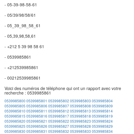
- 05-39-98-58-61
- 05/39/98/58/61
- 05_39_98_58_61
- 05,39,98,58,61
- +212 5 39 98 58 61
- 0539985861
- +212539985861
- 00212539985861
Voici des numéros de téléphone qui ont un rapport avec votre
recherche : 0539985861
0539985800
0539985801
0539985802
0539985803
0539985804
0539985805
0539985806
0539985807
0539985808
0539985809
0539985810
0539985811
0539985812
0539985813
0539985814
0539985815
0539985816
0539985817
0539985818
0539985819
0539985820
0539985821
0539985822
0539985823
0539985824
0539985825
0539985826
0539985827
0539985828
0539985829
0539985830
0539985831
0539985832
0539985833
0539985834