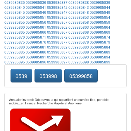
0539985835
0539985836
0539985837
0539985838
0539985839
0539985840
0539985841
0539985842
0539985843
0539985844
0539985845
0539985846
0539985847
0539985848
0539985849
0539985850
0539985851
0539985852
0539985853
0539985854
0539985855
0539985856
0539985857
0539985858
0539985859
0539985860
0539985861
0539985862
0539985863
0539985864
0539985865
0539985866
0539985867
0539985868
0539985869
0539985870
0539985871
0539985872
0539985873
0539985874
0539985875
0539985876
0539985877
0539985878
0539985879
0539985880
0539985881
0539985882
0539985883
0539985884
0539985885
0539985886
0539985887
0539985888
0539985889
0539985890
0539985891
0539985892
0539985893
0539985894
0539985895
0539985896
0539985897
0539985898
0539985899
0539
053998
05399858
Annuaier inversé: Découvrez à qui appartient un numéro fixe, portable,
mobile...en France. Recherche Rapide et Anonyme.