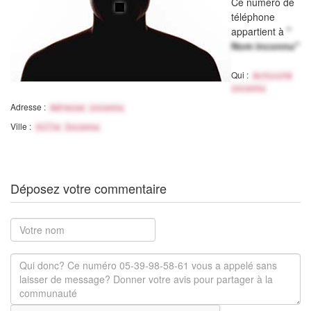
Ce numéro de
téléphone
appartient à
"
Nom inconnu"
Qui :
Activité
inconnu
Adresse :
Adresse inconnu
Ville :
Ville Inconnu
Déposez votre commentaire