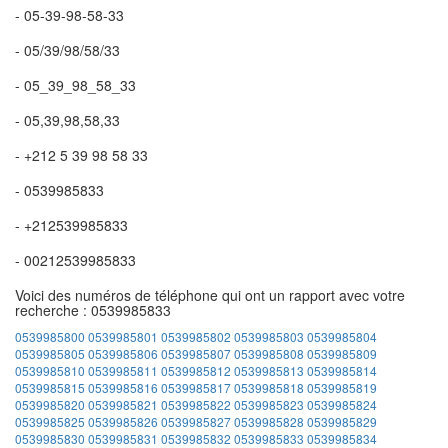
- 05-39-98-58-33
- 05/39/98/58/33
- 05_39_98_58_33
- 05,39,98,58,33
- +212 5 39 98 58 33
- 0539985833
- +212539985833
- 00212539985833
Voici des numéros de téléphone qui ont un rapport avec votre
recherche : 0539985833
0539985800
0539985801
0539985802
0539985803
0539985804
0539985805
0539985806
0539985807
0539985808
0539985809
0539985810
0539985811
0539985812
0539985813
0539985814
0539985815
0539985816
0539985817
0539985818
0539985819
0539985820
0539985821
0539985822
0539985823
0539985824
0539985825
0539985826
0539985827
0539985828
0539985829
0539985830
0539985831
0539985832
0539985833
0539985834