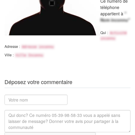
Ce numéro de
téléphone
appartient à
"
Nom inconnu"
Qui :
Activité
inconnu
Adresse :
Adresse inconnu
Ville :
Ville Inconnu
Déposez votre commentaire