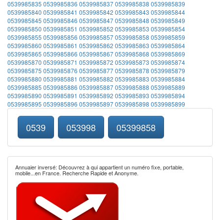
0539985835
0539985836
0539985837
0539985838
0539985839
0539985840
0539985841
0539985842
0539985843
0539985844
0539985845
0539985846
0539985847
0539985848
0539985849
0539985850
0539985851
0539985852
0539985853
0539985854
0539985855
0539985856
0539985857
0539985858
0539985859
0539985860
0539985861
0539985862
0539985863
0539985864
0539985865
0539985866
0539985867
0539985868
0539985869
0539985870
0539985871
0539985872
0539985873
0539985874
0539985875
0539985876
0539985877
0539985878
0539985879
0539985880
0539985881
0539985882
0539985883
0539985884
0539985885
0539985886
0539985887
0539985888
0539985889
0539985890
0539985891
0539985892
0539985893
0539985894
0539985895
0539985896
0539985897
0539985898
0539985899
0539
053998
05399858
Annuaier inversé: Découvrez à qui appartient un numéro fixe, portable,
mobile...en France. Recherche Rapide et Anonyme.