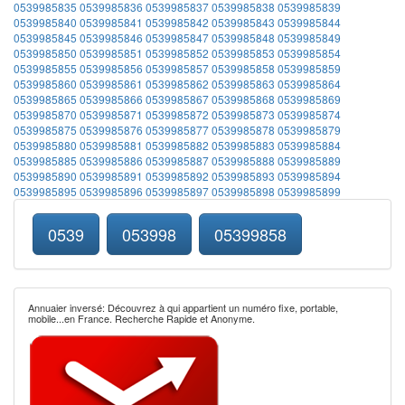
0539985835
0539985836
0539985837
0539985838
0539985839
0539985840
0539985841
0539985842
0539985843
0539985844
0539985845
0539985846
0539985847
0539985848
0539985849
0539985850
0539985851
0539985852
0539985853
0539985854
0539985855
0539985856
0539985857
0539985858
0539985859
0539985860
0539985861
0539985862
0539985863
0539985864
0539985865
0539985866
0539985867
0539985868
0539985869
0539985870
0539985871
0539985872
0539985873
0539985874
0539985875
0539985876
0539985877
0539985878
0539985879
0539985880
0539985881
0539985882
0539985883
0539985884
0539985885
0539985886
0539985887
0539985888
0539985889
0539985890
0539985891
0539985892
0539985893
0539985894
0539985895
0539985896
0539985897
0539985898
0539985899
0539
053998
05399858
Annuaier inversé: Découvrez à qui appartient un numéro fixe, portable,
mobile...en France. Recherche Rapide et Anonyme.