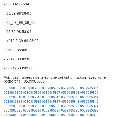
- 05-39-98-58-05
- 05/39/98/58/05
- 05_39_98_58_05
- 05,39,98,58,05
- +212 5 39 98 58 05
- 0539985805
- +212539985805
- 00212539985805
Voici des numéros de téléphone qui ont un rapport avec votre
recherche : 0539985805
0539985800
0539985801
0539985802
0539985803
0539985804
0539985805
0539985806
0539985807
0539985808
0539985809
0539985810
0539985811
0539985812
0539985813
0539985814
0539985815
0539985816
0539985817
0539985818
0539985819
0539985820
0539985821
0539985822
0539985823
0539985824
0539985825
0539985826
0539985827
0539985828
0539985829
0539985830
0539985831
0539985832
0539985833
0539985834