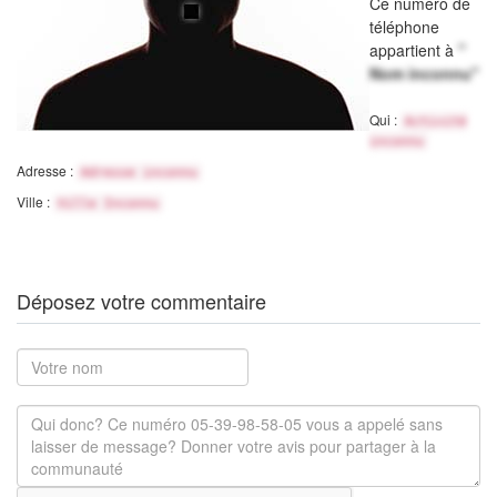
Ce numéro de
téléphone
appartient à
"
Nom inconnu"
Qui :
Activité
inconnu
Adresse :
Adresse inconnu
Ville :
Ville Inconnu
Déposez votre commentaire