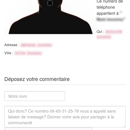
Ce numéro de
téléphone
appartient à
"
Nom inconnu"
Qui :
Activité
inconnu
Adresse :
Adresse inconnu
Ville :
Ville Inconnu
Déposez votre commentaire