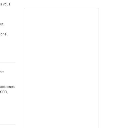
us vous
out
hone,
nts
 (adresses
 SFR,