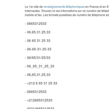
Le 1er site de
renseignements téléphoniques
en France et en Eu
internautes. Trouvez ici les informations sur ce numéro de télép
mobile et fax. Les formats possibles de numéro de téléphone son
- 0665312533
- 06.65.31.25.33
- 06 65 31 25 33
- 06-65-31-25-33
- 06/65/31/25/33
- 06_65_31_25_33
- 06,65,31,25,33
- +212 6 65 31 25 33
- 0665312533
- +212665312533
- 00212665312533