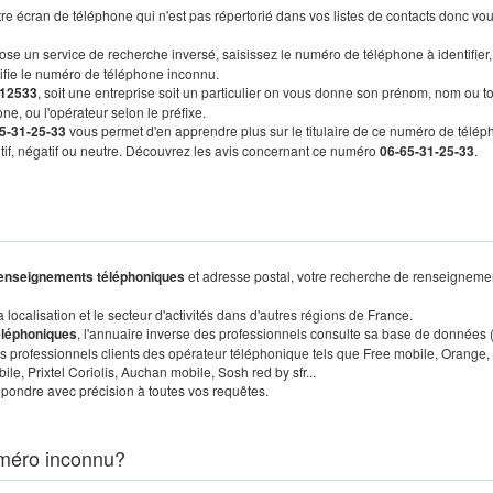
re écran de téléphone qui n'est pas répertorié dans vos listes de contacts donc vo
ose un service de recherche inversé, saisissez le numéro de téléphone à identifier,
tifie le numéro de téléphone inconnu.
12533
, soit une entreprise soit un particulier on vous donne son prénom, nom ou t
ne, ou l'opérateur selon le préfixe.
5-31-25-33
vous permet d'en apprendre plus sur le titulaire de ce numéro de télép
sitif, négatif ou neutre. Découvrez les avis concernant ce numéro
06-65-31-25-33
.
enseignements téléphoniques
et adresse postal, votre recherche de renseigneme
localisation et le secteur d'activités dans d'autres régions de France.
éléphoniques
, l'annuaire inverse des professionnels consulte sa base de données
s professionnels clients des opérateur téléphonique tels que Free mobile, Orange,
, Prixtel Coriolis, Auchan mobile, Sosh red by sfr...
pondre avec précision à toutes vos requêtes.
méro inconnu?