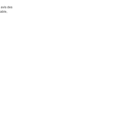
s avis des
table,