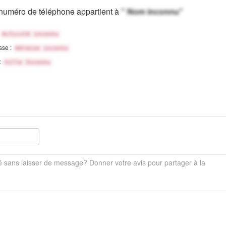
numéro de téléphone appartient à
" Nom inconnu"
Activité inconnu
sse :
Adresse inconnu
 :
Ville Inconnu