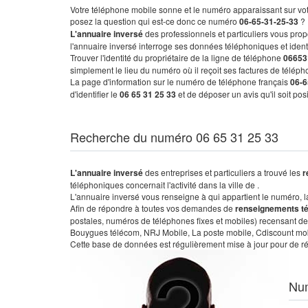
Votre téléphone mobile sonne et le numéro apparaissant sur vot
posez la question qui est-ce donc ce numéro
06-65-31-25-33
?
L'annuaire inversé
des professionnels et particuliers vous prop
l'annuaire inversé interroge ses données téléphoniques et iden
Trouver l'identité du propriétaire de la ligne de téléphone
06653
simplement le lieu du numéro où il reçoit ses factures de télépho
La page d'information sur le numéro de téléphone français
06-6
d'identifier le
06 65 31 25 33
et de déposer un avis qu'il soit po
Recherche du numéro 06 65 31 25 33
L'annuaire inversé
des entreprises et particuliers a trouvé les
r
téléphoniques concernait l'activité dans la ville de .
L'annuaire inversé vous renseigne à qui appartient le numéro, la 
Afin de répondre à toutes vos demandes de
renseignements t
postales, numéros de téléphones fixes et mobiles) recensant de
Bouygues télécom, NRJ Mobile, La poste mobile, Cdiscount mobile
Cette base de données est régulièrement mise à jour pour de ré
Nu