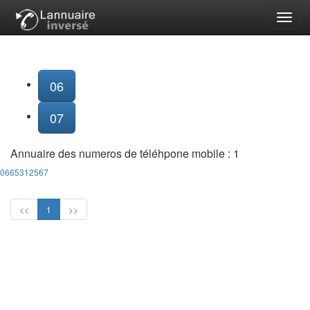
Toggl
navig
06
07
Annuaire des numeros de téléhpone mobile :
1
0665312567
<<
1
>>