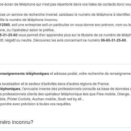
re écran de téléphone qui n'est pas répertorié dans vos listes de contacts donc vo
ose un service de recherche inversé, saisissez le numéro de téléphone à identifier,
tifie le numéro de téléphone inconnu.
12560
, soit une entreprise soit un particulier on vous donne son prénom, nom ou t
ne, ou l'opérateur selon le préfixe.
5-31-25-60
vous permet d'en apprendre plus sur le titulaire de ce numéro de télép
sitif, négatif ou neutre. Découvrez les avis concernant ce numéro
06-65-31-25-60
.
enseignements téléphoniques
et adresse postal, votre recherche de renseigneme
localisation et le secteur d'activités dans d'autres régions de France.
éléphoniques
, l'annuaire inverse des professionnels consulte sa base de données
s professionnels clients des opérateur téléphonique tels que Free mobile, Orange,
, Prixtel Coriolis, Auchan mobile, Sosh red by sfr...
pondre avec précision à toutes vos requêtes.
méro inconnu?