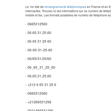
Le 1er site de
renseignements téléphoniques
en France et en Eu
internautes. Trouvez ici les informations sur ce numéro de télép
mobile et fax. Les formats possibles de numéro de téléphone son
- 0665312560
- 06.65.31.25.60
- 06 65 31 25 60
- 06-65-31-25-60
- 06/65/31/25/60
- 06_65_31_25_60
- 06,65,31,25,60
- +212 6 65 31 25 6
- 0665312560
- +21266531256
- 0021266531256