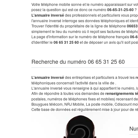
Votre téléphone mobile sonne et le numéro apparaissant sur vot
posez la question qui est-ce donc ce numéro
06-65-31-25-60
?
L'annuaire inversé
des professionnels et particuliers vous prop
l'annuaire inversé interroge ses données téléphoniques et iden
Trouver l'identité du propriétaire de la ligne de téléphone
06653
simplement le lieu du numéro où il reçoit ses factures de télépho
La page d'information sur le numéro de téléphone français
06-6
d'identifier le
06 65 31 25 60
et de déposer un avis qu'il soit po
Recherche du numéro 06 65 31 25 60
L'annuaire inversé
des entreprises et particuliers a trouvé les
r
téléphoniques concernait l'activité dans la ville de .
L'annuaire inversé vous renseigne à qui appartient le numéro, la 
Afin de répondre à toutes vos demandes de
renseignements t
postales, numéros de téléphones fixes et mobiles) recensant de
Bouygues télécom, NRJ Mobile, La poste mobile, Cdiscount mobile
Cette base de données est régulièrement mise à jour pour de ré
Nu