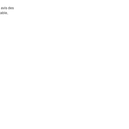
s avis des
table,