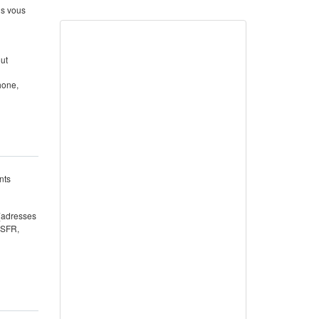
us vous
out
hone,
nts
 (adresses
 SFR,