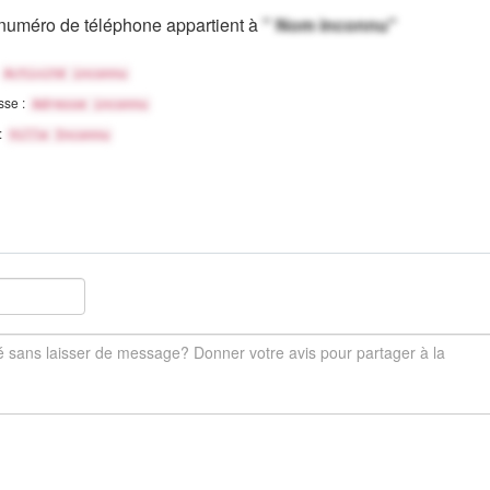
numéro de téléphone appartient à
" Nom inconnu"
Activité inconnu
sse :
Adresse inconnu
 :
Ville Inconnu