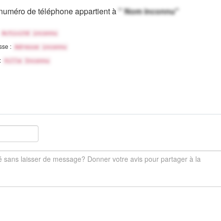
numéro de téléphone appartient à
" Nom inconnu"
Activité inconnu
sse :
Adresse inconnu
 :
Ville Inconnu