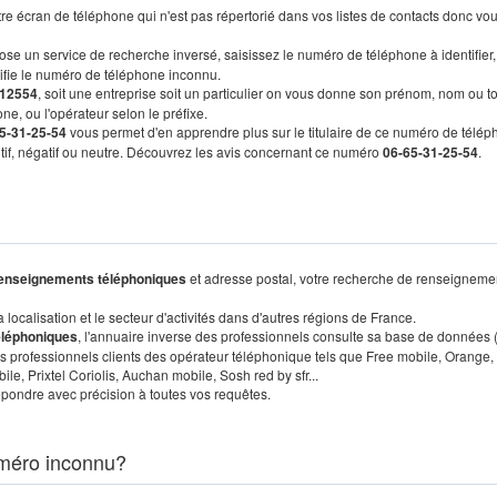
re écran de téléphone qui n'est pas répertorié dans vos listes de contacts donc vo
ose un service de recherche inversé, saisissez le numéro de téléphone à identifier,
tifie le numéro de téléphone inconnu.
12554
, soit une entreprise soit un particulier on vous donne son prénom, nom ou t
ne, ou l'opérateur selon le préfixe.
5-31-25-54
vous permet d'en apprendre plus sur le titulaire de ce numéro de télép
sitif, négatif ou neutre. Découvrez les avis concernant ce numéro
06-65-31-25-54
.
enseignements téléphoniques
et adresse postal, votre recherche de renseigneme
localisation et le secteur d'activités dans d'autres régions de France.
éléphoniques
, l'annuaire inverse des professionnels consulte sa base de données
s professionnels clients des opérateur téléphonique tels que Free mobile, Orange,
, Prixtel Coriolis, Auchan mobile, Sosh red by sfr...
pondre avec précision à toutes vos requêtes.
méro inconnu?