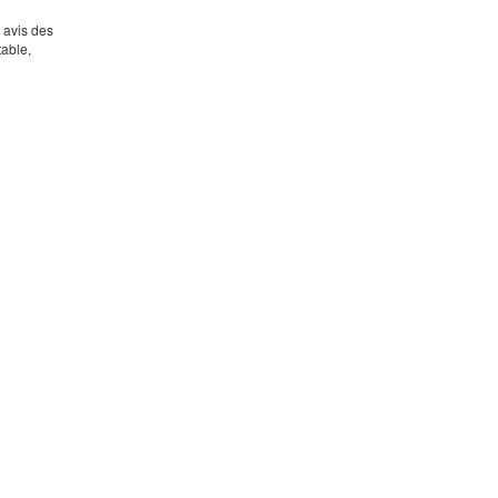
s avis des
table,