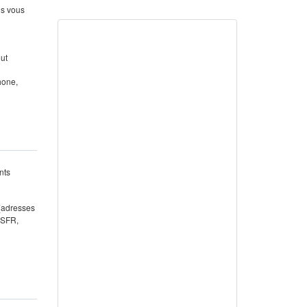
us vous
out
hone,
nts
 (adresses
 SFR,