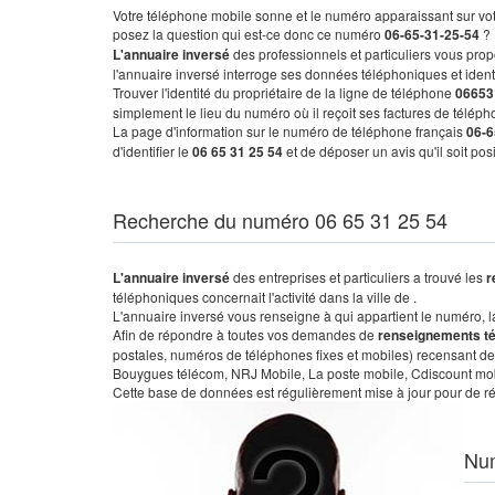
Votre téléphone mobile sonne et le numéro apparaissant sur vot
posez la question qui est-ce donc ce numéro
06-65-31-25-54
?
L'annuaire inversé
des professionnels et particuliers vous prop
l'annuaire inversé interroge ses données téléphoniques et iden
Trouver l'identité du propriétaire de la ligne de téléphone
06653
simplement le lieu du numéro où il reçoit ses factures de télépho
La page d'information sur le numéro de téléphone français
06-6
d'identifier le
06 65 31 25 54
et de déposer un avis qu'il soit po
Recherche du numéro 06 65 31 25 54
L'annuaire inversé
des entreprises et particuliers a trouvé les
r
téléphoniques concernait l'activité dans la ville de .
L'annuaire inversé vous renseigne à qui appartient le numéro, la 
Afin de répondre à toutes vos demandes de
renseignements t
postales, numéros de téléphones fixes et mobiles) recensant de
Bouygues télécom, NRJ Mobile, La poste mobile, Cdiscount mobile
Cette base de données est régulièrement mise à jour pour de ré
Nu