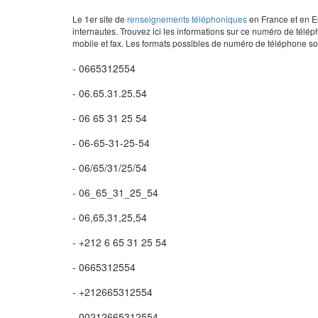
Le 1er site de
renseignements téléphoniques
en France et en Eu
internautes. Trouvez ici les informations sur ce numéro de télép
mobile et fax. Les formats possibles de numéro de téléphone son
- 0665312554
- 06.65.31.25.54
- 06 65 31 25 54
- 06-65-31-25-54
- 06/65/31/25/54
- 06_65_31_25_54
- 06,65,31,25,54
- +212 6 65 31 25 54
- 0665312554
- +212665312554
- 00212665312554