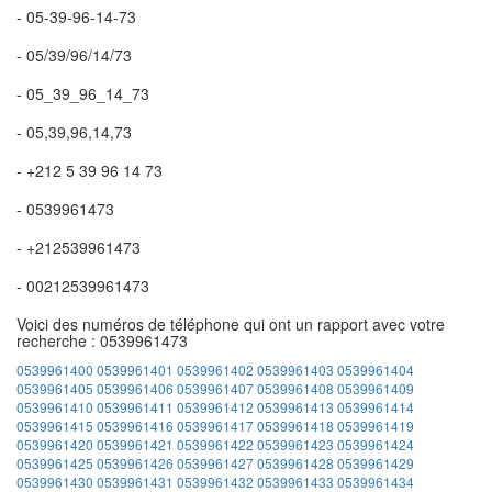
- 05-39-96-14-73
- 05/39/96/14/73
- 05_39_96_14_73
- 05,39,96,14,73
- +212 5 39 96 14 73
- 0539961473
- +212539961473
- 00212539961473
Voici des numéros de téléphone qui ont un rapport avec votre
recherche : 0539961473
0539961400
0539961401
0539961402
0539961403
0539961404
0539961405
0539961406
0539961407
0539961408
0539961409
0539961410
0539961411
0539961412
0539961413
0539961414
0539961415
0539961416
0539961417
0539961418
0539961419
0539961420
0539961421
0539961422
0539961423
0539961424
0539961425
0539961426
0539961427
0539961428
0539961429
0539961430
0539961431
0539961432
0539961433
0539961434