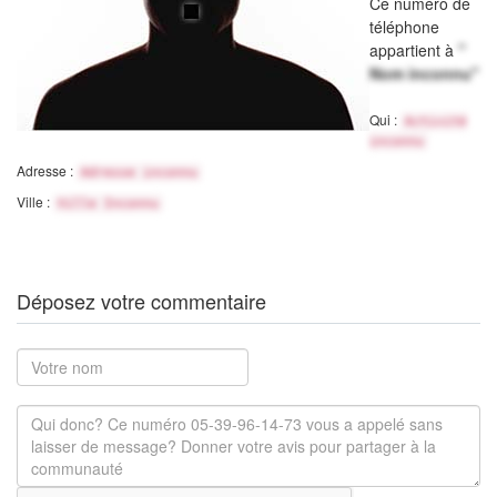
Ce numéro de
téléphone
appartient à
"
Nom inconnu"
Qui :
Activité
inconnu
Adresse :
Adresse inconnu
Ville :
Ville Inconnu
Déposez votre commentaire