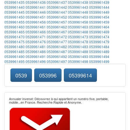
0539961435
0539961436
0539961437
0539961438
0539961439
0539961440
0539961441
0539961442
0539961443
0539961444
0539961445
0539961446
0539961447
0539961448
0539961449
0539961450
0539961451
0539961452
0539961453
0539961454
0539961455
0539961456
0539961457
0539961458
0539961459
0539961460
0539961461
0539961462
0539961463
0539961464
0539961465
0539961466
0539961467
0539961468
0539961469
0539961470
0539961471
0539961472
0539961473
0539961474
0539961475
0539961476
0539961477
0539961478
0539961479
0539961480
0539961481
0539961482
0539961483
0539961484
0539961485
0539961486
0539961487
0539961488
0539961489
0539961490
0539961491
0539961492
0539961493
0539961494
0539961495
0539961496
0539961497
0539961498
0539961499
0539
053996
05399614
Annuaier inversé: Découvrez à qui appartient un numéro fixe, portable,
mobile...en France. Recherche Rapide et Anonyme.