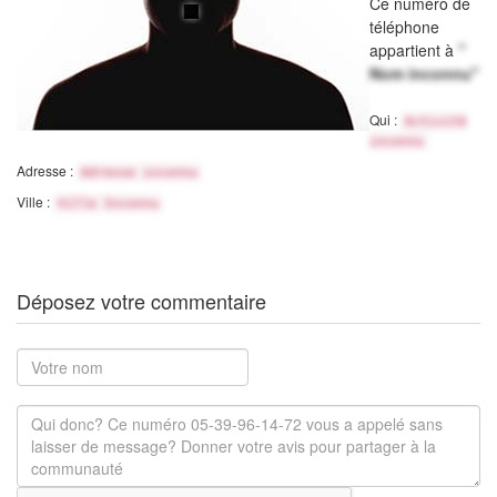
Ce numéro de
téléphone
appartient à
"
Nom inconnu"
Qui :
Activité
inconnu
Adresse :
Adresse inconnu
Ville :
Ville Inconnu
Déposez votre commentaire