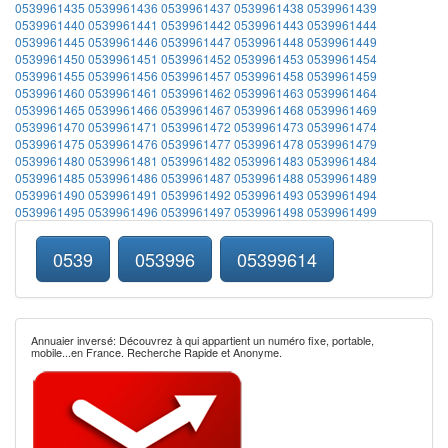
0539961435
0539961436
0539961437
0539961438
0539961439
0539961440
0539961441
0539961442
0539961443
0539961444
0539961445
0539961446
0539961447
0539961448
0539961449
0539961450
0539961451
0539961452
0539961453
0539961454
0539961455
0539961456
0539961457
0539961458
0539961459
0539961460
0539961461
0539961462
0539961463
0539961464
0539961465
0539961466
0539961467
0539961468
0539961469
0539961470
0539961471
0539961472
0539961473
0539961474
0539961475
0539961476
0539961477
0539961478
0539961479
0539961480
0539961481
0539961482
0539961483
0539961484
0539961485
0539961486
0539961487
0539961488
0539961489
0539961490
0539961491
0539961492
0539961493
0539961494
0539961495
0539961496
0539961497
0539961498
0539961499
0539
053996
05399614
Annuaier inversé: Découvrez à qui appartient un numéro fixe, portable,
mobile...en France. Recherche Rapide et Anonyme.