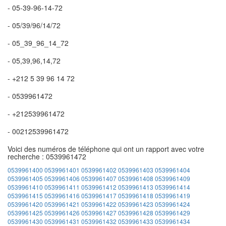
- 05-39-96-14-72
- 05/39/96/14/72
- 05_39_96_14_72
- 05,39,96,14,72
- +212 5 39 96 14 72
- 0539961472
- +212539961472
- 00212539961472
Voici des numéros de téléphone qui ont un rapport avec votre
recherche : 0539961472
0539961400
0539961401
0539961402
0539961403
0539961404
0539961405
0539961406
0539961407
0539961408
0539961409
0539961410
0539961411
0539961412
0539961413
0539961414
0539961415
0539961416
0539961417
0539961418
0539961419
0539961420
0539961421
0539961422
0539961423
0539961424
0539961425
0539961426
0539961427
0539961428
0539961429
0539961430
0539961431
0539961432
0539961433
0539961434