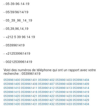
- 05-39-96-14-19
- 05/39/96/14/19
- 05_39_96_14_19
- 05,39,96,14,19
- +212 5 39 96 14 19
- 0539961419
- +212539961419
- 00212539961419
Voici des numéros de téléphone qui ont un rapport avec votre
recherche : 0539961419
0539961400
0539961401
0539961402
0539961403
0539961404
0539961405
0539961406
0539961407
0539961408
0539961409
0539961410
0539961411
0539961412
0539961413
0539961414
0539961415
0539961416
0539961417
0539961418
0539961419
0539961420
0539961421
0539961422
0539961423
0539961424
0539961425
0539961426
0539961427
0539961428
0539961429
0539961430
0539961431
0539961432
0539961433
0539961434