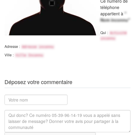
Ce numéro de
téléphone
appartient à
"
Nom inconnu"
Qui :
Activité
inconnu
Adresse :
Adresse inconnu
Ville :
Ville Inconnu
Déposez votre commentaire