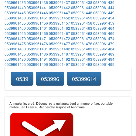
0539961435
0539961436
0539961437
0539961438
0539961439
0539961440
0539961441
0539961442
0539961443
0539961444
0539961445
0539961446
0539961447
0539961448
0539961449
0539961450
0539961451
0539961452
0539961453
0539961454
0539961455
0539961456
0539961457
0539961458
0539961459
0539961460
0539961461
0539961462
0539961463
0539961464
0539961465
0539961466
0539961467
0539961468
0539961469
0539961470
0539961471
0539961472
0539961473
0539961474
0539961475
0539961476
0539961477
0539961478
0539961479
0539961480
0539961481
0539961482
0539961483
0539961484
0539961485
0539961486
0539961487
0539961488
0539961489
0539961490
0539961491
0539961492
0539961493
0539961494
0539961495
0539961496
0539961497
0539961498
0539961499
0539
053996
05399614
Annuaier inversé: Découvrez à qui appartient un numéro fixe, portable,
mobile...en France. Recherche Rapide et Anonyme.