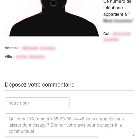
Ce numéro de
téléphone
appartient à
"
Nom inconnu"
Qui :
Activité
inconnu
Adresse :
Adresse inconnu
Ville :
Ville Inconnu
Déposez votre commentaire