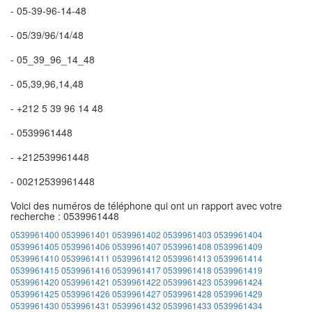
- 05-39-96-14-48
- 05/39/96/14/48
- 05_39_96_14_48
- 05,39,96,14,48
- +212 5 39 96 14 48
- 0539961448
- +212539961448
- 00212539961448
Voici des numéros de téléphone qui ont un rapport avec votre
recherche : 0539961448
0539961400
0539961401
0539961402
0539961403
0539961404
0539961405
0539961406
0539961407
0539961408
0539961409
0539961410
0539961411
0539961412
0539961413
0539961414
0539961415
0539961416
0539961417
0539961418
0539961419
0539961420
0539961421
0539961422
0539961423
0539961424
0539961425
0539961426
0539961427
0539961428
0539961429
0539961430
0539961431
0539961432
0539961433
0539961434