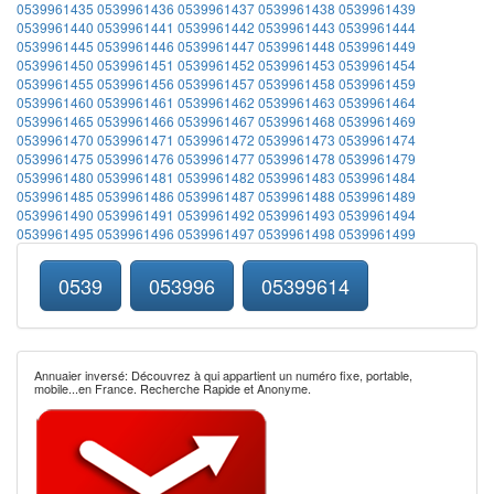
0539961435
0539961436
0539961437
0539961438
0539961439
0539961440
0539961441
0539961442
0539961443
0539961444
0539961445
0539961446
0539961447
0539961448
0539961449
0539961450
0539961451
0539961452
0539961453
0539961454
0539961455
0539961456
0539961457
0539961458
0539961459
0539961460
0539961461
0539961462
0539961463
0539961464
0539961465
0539961466
0539961467
0539961468
0539961469
0539961470
0539961471
0539961472
0539961473
0539961474
0539961475
0539961476
0539961477
0539961478
0539961479
0539961480
0539961481
0539961482
0539961483
0539961484
0539961485
0539961486
0539961487
0539961488
0539961489
0539961490
0539961491
0539961492
0539961493
0539961494
0539961495
0539961496
0539961497
0539961498
0539961499
0539
053996
05399614
Annuaier inversé: Découvrez à qui appartient un numéro fixe, portable,
mobile...en France. Recherche Rapide et Anonyme.