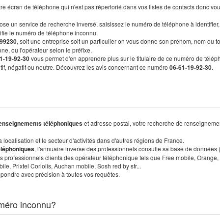
re écran de téléphone qui n'est pas répertorié dans vos listes de contacts donc vo
ose un service de recherche inversé, saisissez le numéro de téléphone à identifier,
tifie le numéro de téléphone inconnu.
99230
, soit une entreprise soit un particulier on vous donne son prénom, nom ou t
ne, ou l'opérateur selon le préfixe.
1-19-92-30
vous permet d'en apprendre plus sur le titulaire de ce numéro de télép
sitif, négatif ou neutre. Découvrez les avis concernant ce numéro
06-61-19-92-30
.
enseignements téléphoniques
et adresse postal, votre recherche de renseigneme
localisation et le secteur d'activités dans d'autres régions de France.
éléphoniques
, l'annuaire inverse des professionnels consulte sa base de données
s professionnels clients des opérateur téléphonique tels que Free mobile, Orange,
, Prixtel Coriolis, Auchan mobile, Sosh red by sfr...
pondre avec précision à toutes vos requêtes.
méro inconnu?