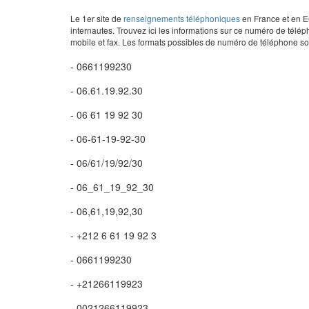
Le 1er site de
renseignements téléphoniques
en France et en Eu
internautes. Trouvez ici les informations sur ce numéro de télép
mobile et fax. Les formats possibles de numéro de téléphone son
- 0661199230
- 06.61.19.92.30
- 06 61 19 92 30
- 06-61-19-92-30
- 06/61/19/92/30
- 06_61_19_92_30
- 06,61,19,92,30
- +212 6 61 19 92 3
- 0661199230
- +21266119923
- 0021266119923