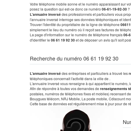
Votre téléphone mobile sonne et le numéro apparaissant sur vot
posez la question qui est-ce donc ce numéro
06-61-19-92-30
?
L'annuaire inversé
des professionnels et particuliers vous prop
l'annuaire inversé interroge ses données téléphoniques et iden
Trouver l'identité du propriétaire de la ligne de téléphone
06611
simplement le lieu du numéro où il reçoit ses factures de télépho
La page d'information sur le numéro de téléphone français
06-6
d'identifier le
06 61 19 92 30
et de déposer un avis qu'il soit po
Recherche du numéro 06 61 19 92 30
L'annuaire inversé
des entreprises et particuliers a trouvé les
r
téléphoniques concernait l'activité dans la ville de .
L'annuaire inversé vous renseigne à qui appartient le numéro, la 
Afin de répondre à toutes vos demandes de
renseignements t
postales, numéros de téléphones fixes et mobiles) recensant de
Bouygues télécom, NRJ Mobile, La poste mobile, Cdiscount mobile
Cette base de données est régulièrement mise à jour pour de ré
Nu