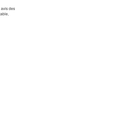
s avis des
table,