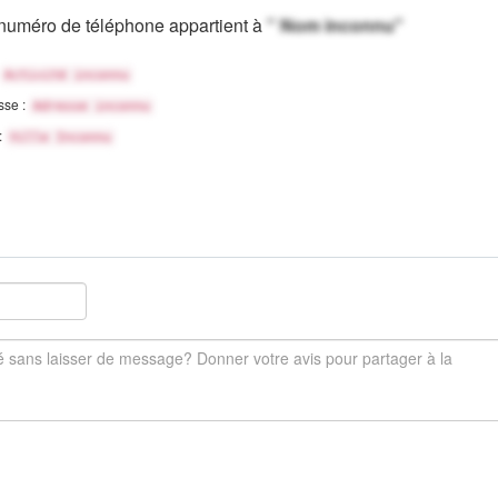
numéro de téléphone appartient à
" Nom inconnu"
Activité inconnu
sse :
Adresse inconnu
 :
Ville Inconnu