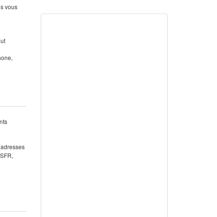
us vous
out
hone,
nts
 (adresses
 SFR,