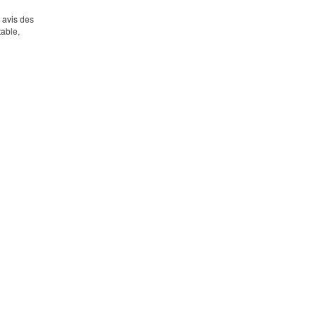
s avis des
table,