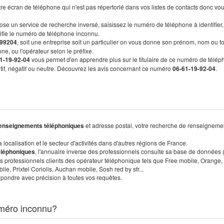
re écran de téléphone qui n'est pas répertorié dans vos listes de contacts donc vo
ose un service de recherche inversé, saisissez le numéro de téléphone à identifier,
tifie le numéro de téléphone inconnu.
99204
, soit une entreprise soit un particulier on vous donne son prénom, nom ou t
ne, ou l'opérateur selon le préfixe.
1-19-92-04
vous permet d'en apprendre plus sur le titulaire de ce numéro de télép
sitif, négatif ou neutre. Découvrez les avis concernant ce numéro
06-61-19-92-04
.
enseignements téléphoniques
et adresse postal, votre recherche de renseigneme
localisation et le secteur d'activités dans d'autres régions de France.
éléphoniques
, l'annuaire inverse des professionnels consulte sa base de données
s professionnels clients des opérateur téléphonique tels que Free mobile, Orange,
, Prixtel Coriolis, Auchan mobile, Sosh red by sfr...
pondre avec précision à toutes vos requêtes.
méro inconnu?