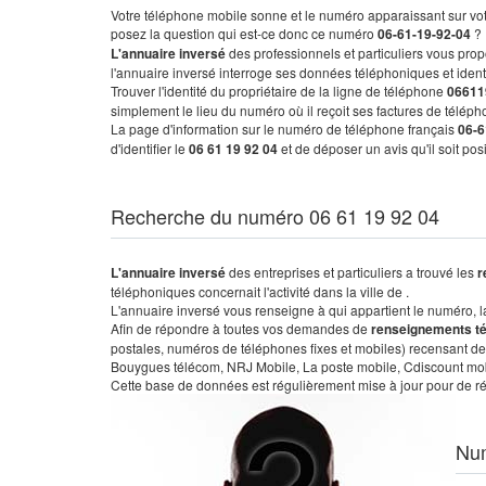
Votre téléphone mobile sonne et le numéro apparaissant sur vot
posez la question qui est-ce donc ce numéro
06-61-19-92-04
?
L'annuaire inversé
des professionnels et particuliers vous prop
l'annuaire inversé interroge ses données téléphoniques et iden
Trouver l'identité du propriétaire de la ligne de téléphone
06611
simplement le lieu du numéro où il reçoit ses factures de télépho
La page d'information sur le numéro de téléphone français
06-6
d'identifier le
06 61 19 92 04
et de déposer un avis qu'il soit po
Recherche du numéro 06 61 19 92 04
L'annuaire inversé
des entreprises et particuliers a trouvé les
r
téléphoniques concernait l'activité dans la ville de .
L'annuaire inversé vous renseigne à qui appartient le numéro, la 
Afin de répondre à toutes vos demandes de
renseignements t
postales, numéros de téléphones fixes et mobiles) recensant de
Bouygues télécom, NRJ Mobile, La poste mobile, Cdiscount mobile
Cette base de données est régulièrement mise à jour pour de ré
Nu