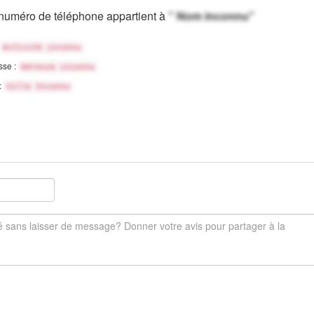
numéro de téléphone appartient à
" Nom inconnu"
Activité inconnu
sse :
Adresse inconnu
 :
Ville Inconnu