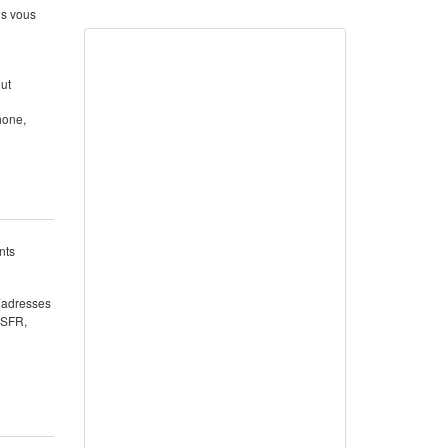
us vous
out
hone,
nts
 (adresses
 SFR,