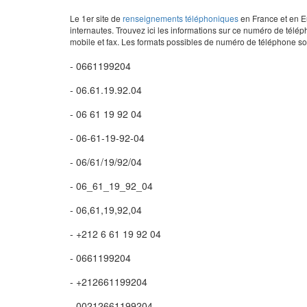
Le 1er site de
renseignements téléphoniques
en France et en Eu
internautes. Trouvez ici les informations sur ce numéro de télép
mobile et fax. Les formats possibles de numéro de téléphone son
- 0661199204
- 06.61.19.92.04
- 06 61 19 92 04
- 06-61-19-92-04
- 06/61/19/92/04
- 06_61_19_92_04
- 06,61,19,92,04
- +212 6 61 19 92 04
- 0661199204
- +212661199204
- 00212661199204