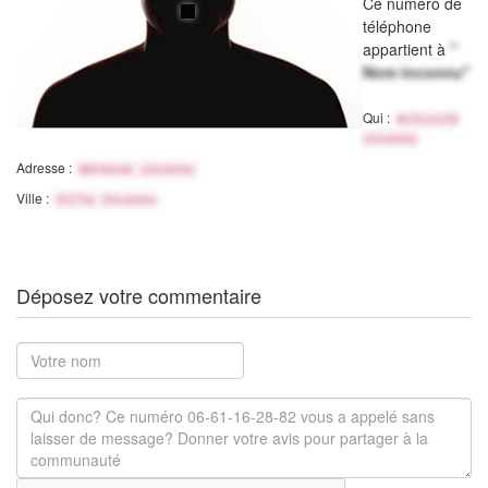
Ce numéro de
téléphone
appartient à
"
Nom inconnu"
Qui :
Activité
inconnu
Adresse :
Adresse inconnu
Ville :
Ville Inconnu
Déposez votre commentaire