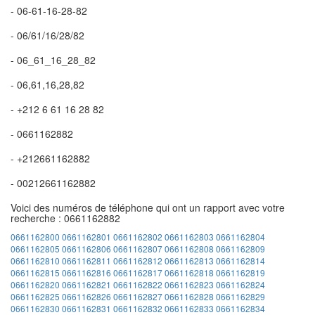
- 06-61-16-28-82
- 06/61/16/28/82
- 06_61_16_28_82
- 06,61,16,28,82
- +212 6 61 16 28 82
- 0661162882
- +212661162882
- 00212661162882
Voici des numéros de téléphone qui ont un rapport avec votre
recherche : 0661162882
0661162800
0661162801
0661162802
0661162803
0661162804
0661162805
0661162806
0661162807
0661162808
0661162809
0661162810
0661162811
0661162812
0661162813
0661162814
0661162815
0661162816
0661162817
0661162818
0661162819
0661162820
0661162821
0661162822
0661162823
0661162824
0661162825
0661162826
0661162827
0661162828
0661162829
0661162830
0661162831
0661162832
0661162833
0661162834