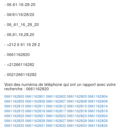
- 06-61-16-28-20
- 06/61/16/28/20
- 06_61_16_28_20
- 06,61,16,28,20
- +212 6 61 16 28 2
- 0661162820
- +21266116282
- 0021266116282
Voici des numéros de téléphone qui ont un rapport avec votre
recherche : 0661162820
0661162800
0661162801
0661162802
0661162803
0661162804
0661162805
0661162806
0661162807
0661162808
0661162809
0661162810
0661162811
0661162812
0661162813
0661162814
0661162815
0661162816
0661162817
0661162818
0661162819
0661162820
0661162821
0661162822
0661162823
0661162824
0661162825
0661162826
0661162827
0661162828
0661162829
0661162830
0661162831
0661162832
0661162833
0661162834