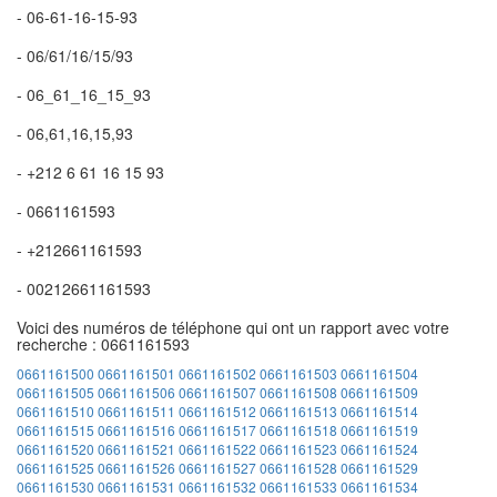
- 06-61-16-15-93
- 06/61/16/15/93
- 06_61_16_15_93
- 06,61,16,15,93
- +212 6 61 16 15 93
- 0661161593
- +212661161593
- 00212661161593
Voici des numéros de téléphone qui ont un rapport avec votre
recherche : 0661161593
0661161500
0661161501
0661161502
0661161503
0661161504
0661161505
0661161506
0661161507
0661161508
0661161509
0661161510
0661161511
0661161512
0661161513
0661161514
0661161515
0661161516
0661161517
0661161518
0661161519
0661161520
0661161521
0661161522
0661161523
0661161524
0661161525
0661161526
0661161527
0661161528
0661161529
0661161530
0661161531
0661161532
0661161533
0661161534