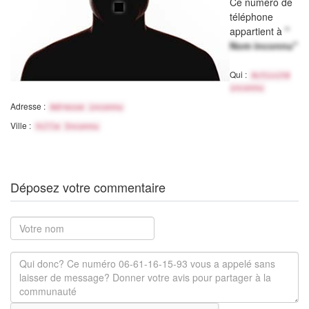
Ce numéro de
téléphone
appartient à
"
Nom inconnu"
Qui :
Activité
inconnu
Adresse :
Adresse inconnu
Ville :
Ville Inconnu
Déposez votre commentaire