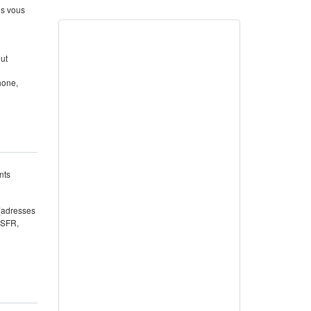
us vous
out
hone,
nts
 (adresses
 SFR,