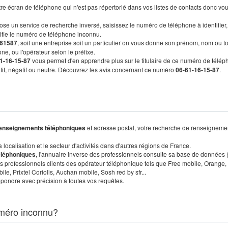
re écran de téléphone qui n'est pas répertorié dans vos listes de contacts donc vo
ose un service de recherche inversé, saisissez le numéro de téléphone à identifier,
tifie le numéro de téléphone inconnu.
61587
, soit une entreprise soit un particulier on vous donne son prénom, nom ou t
ne, ou l'opérateur selon le préfixe.
1-16-15-87
vous permet d'en apprendre plus sur le titulaire de ce numéro de télép
sitif, négatif ou neutre. Découvrez les avis concernant ce numéro
06-61-16-15-87
.
enseignements téléphoniques
et adresse postal, votre recherche de renseigneme
localisation et le secteur d'activités dans d'autres régions de France.
éléphoniques
, l'annuaire inverse des professionnels consulte sa base de données
s professionnels clients des opérateur téléphonique tels que Free mobile, Orange,
, Prixtel Coriolis, Auchan mobile, Sosh red by sfr...
pondre avec précision à toutes vos requêtes.
méro inconnu?