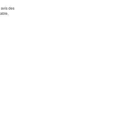
s avis des
table,