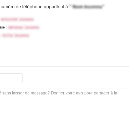
numéro de téléphone appartient à
" Nom inconnu"
Activité inconnu
sse :
Adresse inconnu
 :
Ville Inconnu