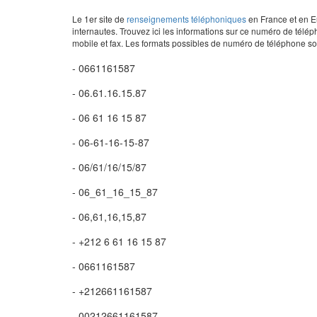
Le 1er site de
renseignements téléphoniques
en France et en Eu
internautes. Trouvez ici les informations sur ce numéro de télép
mobile et fax. Les formats possibles de numéro de téléphone son
- 0661161587
- 06.61.16.15.87
- 06 61 16 15 87
- 06-61-16-15-87
- 06/61/16/15/87
- 06_61_16_15_87
- 06,61,16,15,87
- +212 6 61 16 15 87
- 0661161587
- +212661161587
- 00212661161587