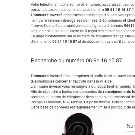
Votre téléphone mobile sonne et le numéro apparaissant sur vot
posez la question qui est-ce donc ce numéro
06-61-16-15-87
?
L'annuaire inversé
des professionnels et particuliers vous prop
l'annuaire inversé interroge ses données téléphoniques et iden
Trouver l'identité du propriétaire de la ligne de téléphone
06611
simplement le lieu du numéro où il reçoit ses factures de télépho
La page d'information sur le numéro de téléphone français
06-6
d'identifier le
06 61 16 15 87
et de déposer un avis qu'il soit po
Recherche du numéro 06 61 16 15 87
L'annuaire inversé
des entreprises et particuliers a trouvé les
r
téléphoniques concernait l'activité dans la ville de .
L'annuaire inversé vous renseigne à qui appartient le numéro, la 
Afin de répondre à toutes vos demandes de
renseignements t
postales, numéros de téléphones fixes et mobiles) recensant de
Bouygues télécom, NRJ Mobile, La poste mobile, Cdiscount mobile
Cette base de données est régulièrement mise à jour pour de ré
Nu