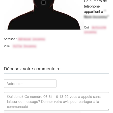
Ce numéro de
téléphone
appartient à
"
Nom inconnu"
Qui :
Activité
inconnu
Adresse :
Adresse inconnu
Ville :
Ville Inconnu
Déposez votre commentaire