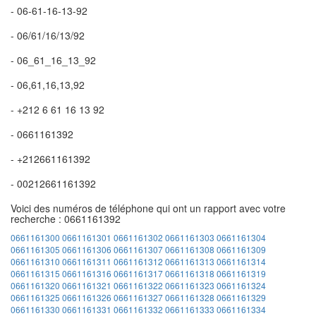
- 06-61-16-13-92
- 06/61/16/13/92
- 06_61_16_13_92
- 06,61,16,13,92
- +212 6 61 16 13 92
- 0661161392
- +212661161392
- 00212661161392
Voici des numéros de téléphone qui ont un rapport avec votre
recherche : 0661161392
0661161300
0661161301
0661161302
0661161303
0661161304
0661161305
0661161306
0661161307
0661161308
0661161309
0661161310
0661161311
0661161312
0661161313
0661161314
0661161315
0661161316
0661161317
0661161318
0661161319
0661161320
0661161321
0661161322
0661161323
0661161324
0661161325
0661161326
0661161327
0661161328
0661161329
0661161330
0661161331
0661161332
0661161333
0661161334