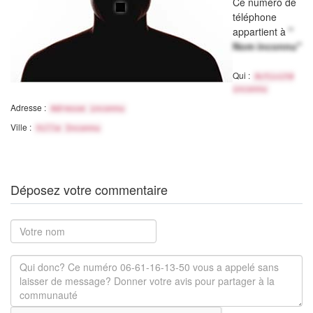
Ce numéro de
téléphone
appartient à
"
Nom inconnu"
Qui :
Activité
inconnu
Adresse :
Adresse inconnu
Ville :
Ville Inconnu
Déposez votre commentaire