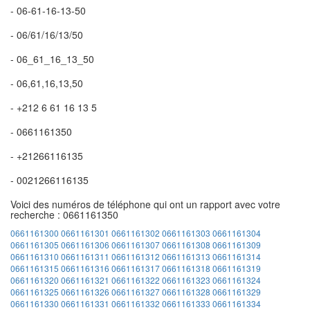
- 06-61-16-13-50
- 06/61/16/13/50
- 06_61_16_13_50
- 06,61,16,13,50
- +212 6 61 16 13 5
- 0661161350
- +21266116135
- 0021266116135
Voici des numéros de téléphone qui ont un rapport avec votre
recherche : 0661161350
0661161300
0661161301
0661161302
0661161303
0661161304
0661161305
0661161306
0661161307
0661161308
0661161309
0661161310
0661161311
0661161312
0661161313
0661161314
0661161315
0661161316
0661161317
0661161318
0661161319
0661161320
0661161321
0661161322
0661161323
0661161324
0661161325
0661161326
0661161327
0661161328
0661161329
0661161330
0661161331
0661161332
0661161333
0661161334