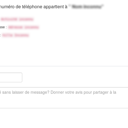
numéro de téléphone appartient à
" Nom inconnu"
Activité inconnu
sse :
Adresse inconnu
 :
Ville Inconnu