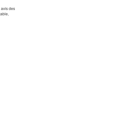
s avis des
table,