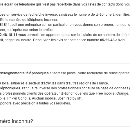
re écran de téléphone qui n'est pas répertorié dans vos listes de contacts donc vo
ose un service de recherche inversé, saisissez le numéro de téléphone à identifier,
tifie le numéro de téléphone inconnu.
81811
, soit une entreprise soit un particulier on vous donne son prénom, nom ou t
ne, ou l'opérateur selon le préfixe.
2-48-18-11
vous permet d'en apprendre plus sur le titulaire de ce numéro de télép
sitif, négatif ou neutre. Découvrez les avis concernant ce numéro
05-22-48-18-11
.
enseignements téléphoniques
et adresse postal, votre recherche de renseigneme
localisation et le secteur d'activités dans d'autres régions de France.
éléphoniques
, l'annuaire inverse des professionnels consulte sa base de données
s professionnels clients des opérateur téléphonique tels que Free mobile, Orange,
, Prixtel Coriolis, Auchan mobile, Sosh red by sfr...
pondre avec précision à toutes vos requêtes.
méro inconnu?