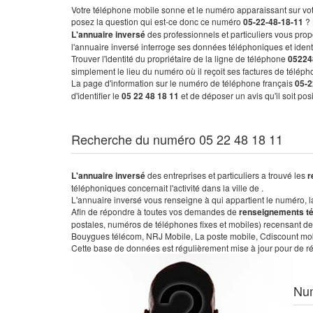
Votre téléphone mobile sonne et le numéro apparaissant sur vot
posez la question qui est-ce donc ce numéro
05-22-48-18-11
?
L'annuaire inversé
des professionnels et particuliers vous prop
l'annuaire inversé interroge ses données téléphoniques et iden
Trouver l'identité du propriétaire de la ligne de téléphone
05224
simplement le lieu du numéro où il reçoit ses factures de télépho
La page d'information sur le numéro de téléphone français
05-2
d'identifier le
05 22 48 18 11
et de déposer un avis qu'il soit po
Recherche du numéro 05 22 48 18 11
L'annuaire inversé
des entreprises et particuliers a trouvé les
r
téléphoniques concernait l'activité dans la ville de .
L'annuaire inversé vous renseigne à qui appartient le numéro, la 
Afin de répondre à toutes vos demandes de
renseignements t
postales, numéros de téléphones fixes et mobiles) recensant de
Bouygues télécom, NRJ Mobile, La poste mobile, Cdiscount mobile
Cette base de données est régulièrement mise à jour pour de ré
Nu