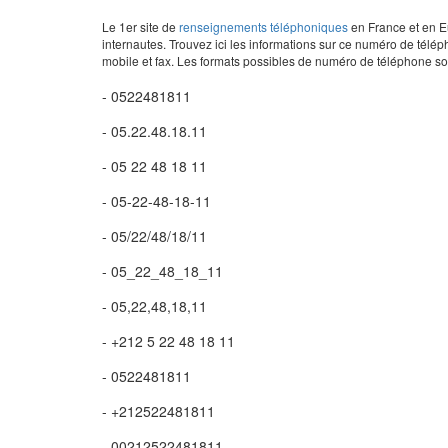
Le 1er site de
renseignements téléphoniques
en France et en Eu
internautes. Trouvez ici les informations sur ce numéro de télép
mobile et fax. Les formats possibles de numéro de téléphone son
- 0522481811
- 05.22.48.18.11
- 05 22 48 18 11
- 05-22-48-18-11
- 05/22/48/18/11
- 05_22_48_18_11
- 05,22,48,18,11
- +212 5 22 48 18 11
- 0522481811
- +212522481811
- 00212522481811