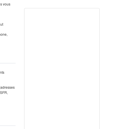
us vous
out
hone,
nts
 (adresses
 SFR,