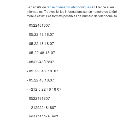
Le 1er site de
renseignements téléphoniques
en France et en Eu
internautes. Trouvez ici les informations sur ce numéro de télép
mobile et fax. Les formats possibles de numéro de téléphone son
- 0522481807
- 05.22.48.18.07
- 05 22 48 18 07
- 05-22-48-18-07
- 05/22/48/18/07
- 05_22_48_18_07
- 05,22,48,18,07
- +212 5 22 48 18 07
- 0522481807
- +212522481807
- 00212522481807