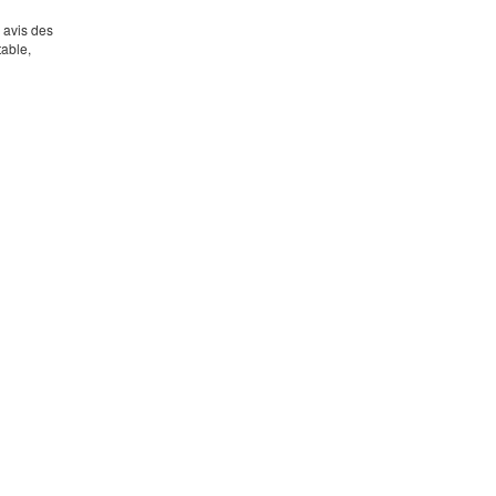
s avis des
table,