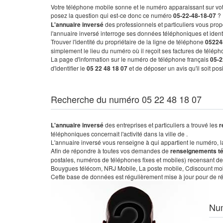
Votre téléphone mobile sonne et le numéro apparaissant sur vot
posez la question qui est-ce donc ce numéro
05-22-48-18-07
?
L'annuaire inversé
des professionnels et particuliers vous prop
l'annuaire inversé interroge ses données téléphoniques et iden
Trouver l'identité du propriétaire de la ligne de téléphone
05224
simplement le lieu du numéro où il reçoit ses factures de télépho
La page d'information sur le numéro de téléphone français
05-2
d'identifier le
05 22 48 18 07
et de déposer un avis qu'il soit po
Recherche du numéro 05 22 48 18 07
L'annuaire inversé
des entreprises et particuliers a trouvé les
r
téléphoniques concernait l'activité dans la ville de .
L'annuaire inversé vous renseigne à qui appartient le numéro, la 
Afin de répondre à toutes vos demandes de
renseignements t
postales, numéros de téléphones fixes et mobiles) recensant de
Bouygues télécom, NRJ Mobile, La poste mobile, Cdiscount mobile
Cette base de données est régulièrement mise à jour pour de ré
Nu