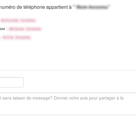
numéro de téléphone appartient à
" Nom inconnu"
Activité inconnu
sse :
Adresse inconnu
 :
Ville Inconnu