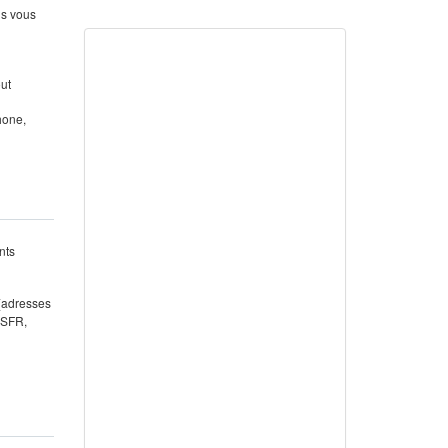
us vous
out
hone,
nts
 (adresses
 SFR,