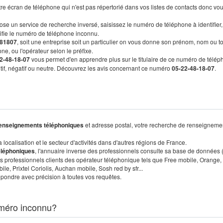
re écran de téléphone qui n'est pas répertorié dans vos listes de contacts donc vo
ose un service de recherche inversé, saisissez le numéro de téléphone à identifier,
tifie le numéro de téléphone inconnu.
81807
, soit une entreprise soit un particulier on vous donne son prénom, nom ou t
ne, ou l'opérateur selon le préfixe.
2-48-18-07
vous permet d'en apprendre plus sur le titulaire de ce numéro de télép
sitif, négatif ou neutre. Découvrez les avis concernant ce numéro
05-22-48-18-07
.
enseignements téléphoniques
et adresse postal, votre recherche de renseigneme
localisation et le secteur d'activités dans d'autres régions de France.
éléphoniques
, l'annuaire inverse des professionnels consulte sa base de données
s professionnels clients des opérateur téléphonique tels que Free mobile, Orange,
, Prixtel Coriolis, Auchan mobile, Sosh red by sfr...
pondre avec précision à toutes vos requêtes.
méro inconnu?