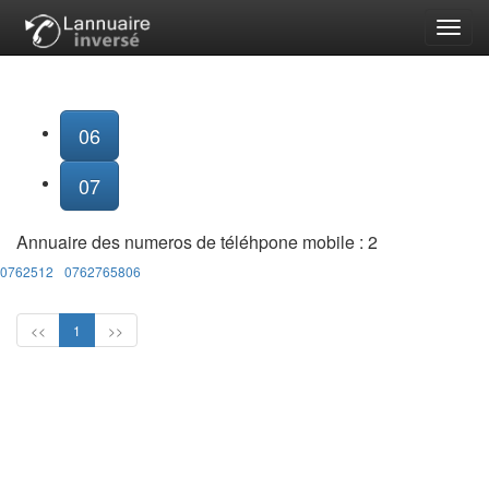
Toggl
navig
06
07
Annuaire des numeros de téléhpone mobile :
2
0762512
0762765806
<<
1
>>