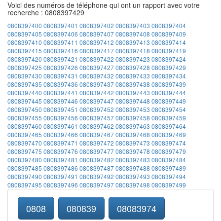
Voici des numéros de téléphone qui ont un rapport avec votre
recherche : 0808397429
0808397400
0808397401
0808397402
0808397403
0808397404
0808397405
0808397406
0808397407
0808397408
0808397409
0808397410
0808397411
0808397412
0808397413
0808397414
0808397415
0808397416
0808397417
0808397418
0808397419
0808397420
0808397421
0808397422
0808397423
0808397424
0808397425
0808397426
0808397427
0808397428
0808397429
0808397430
0808397431
0808397432
0808397433
0808397434
0808397435
0808397436
0808397437
0808397438
0808397439
0808397440
0808397441
0808397442
0808397443
0808397444
0808397445
0808397446
0808397447
0808397448
0808397449
0808397450
0808397451
0808397452
0808397453
0808397454
0808397455
0808397456
0808397457
0808397458
0808397459
0808397460
0808397461
0808397462
0808397463
0808397464
0808397465
0808397466
0808397467
0808397468
0808397469
0808397470
0808397471
0808397472
0808397473
0808397474
0808397475
0808397476
0808397477
0808397478
0808397479
0808397480
0808397481
0808397482
0808397483
0808397484
0808397485
0808397486
0808397487
0808397488
0808397489
0808397490
0808397491
0808397492
0808397493
0808397494
0808397495
0808397496
0808397497
0808397498
0808397499
0808
080839
08083974