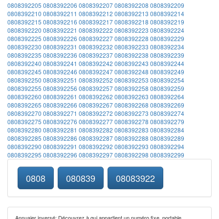
0808392205
0808392206
0808392207
0808392208
0808392209
0808392210
0808392211
0808392212
0808392213
0808392214
0808392215
0808392216
0808392217
0808392218
0808392219
0808392220
0808392221
0808392222
0808392223
0808392224
0808392225
0808392226
0808392227
0808392228
0808392229
0808392230
0808392231
0808392232
0808392233
0808392234
0808392235
0808392236
0808392237
0808392238
0808392239
0808392240
0808392241
0808392242
0808392243
0808392244
0808392245
0808392246
0808392247
0808392248
0808392249
0808392250
0808392251
0808392252
0808392253
0808392254
0808392255
0808392256
0808392257
0808392258
0808392259
0808392260
0808392261
0808392262
0808392263
0808392264
0808392265
0808392266
0808392267
0808392268
0808392269
0808392270
0808392271
0808392272
0808392273
0808392274
0808392275
0808392276
0808392277
0808392278
0808392279
0808392280
0808392281
0808392282
0808392283
0808392284
0808392285
0808392286
0808392287
0808392288
0808392289
0808392290
0808392291
0808392292
0808392293
0808392294
0808392295
0808392296
0808392297
0808392298
0808392299
0808
080839
08083922
Annuaier inversé: Découvrez à qui appartient un numéro fixe, portable,