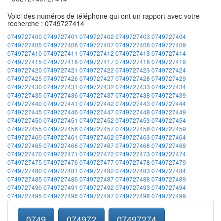
Voici des numéros de téléphone qui ont un rapport avec votre
recherche : 0749727414
0749727400
0749727401
0749727402
0749727403
0749727404
0749727405
0749727406
0749727407
0749727408
0749727409
0749727410
0749727411
0749727412
0749727413
0749727414
0749727415
0749727416
0749727417
0749727418
0749727419
0749727420
0749727421
0749727422
0749727423
0749727424
0749727425
0749727426
0749727427
0749727428
0749727429
0749727430
0749727431
0749727432
0749727433
0749727434
0749727435
0749727436
0749727437
0749727438
0749727439
0749727440
0749727441
0749727442
0749727443
0749727444
0749727445
0749727446
0749727447
0749727448
0749727449
0749727450
0749727451
0749727452
0749727453
0749727454
0749727455
0749727456
0749727457
0749727458
0749727459
0749727460
0749727461
0749727462
0749727463
0749727464
0749727465
0749727466
0749727467
0749727468
0749727469
0749727470
0749727471
0749727472
0749727473
0749727474
0749727475
0749727476
0749727477
0749727478
0749727479
0749727480
0749727481
0749727482
0749727483
0749727484
0749727485
0749727486
0749727487
0749727488
0749727489
0749727490
0749727491
0749727492
0749727493
0749727494
0749727495
0749727496
0749727497
0749727498
0749727499
0749
074972
07497274