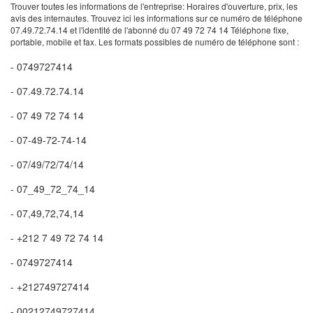
Trouver toutes les informations de l'entreprise: Horaires d'ouverture, prix, les
avis des internautes. Trouvez ici les informations sur ce numéro de téléphone
07.49.72.74.14 et l'identité de l'abonné du 07 49 72 74 14 Téléphone fixe,
portable, mobile et fax. Les formats possibles de numéro de téléphone sont :
- 0749727414
- 07.49.72.74.14
- 07 49 72 74 14
- 07-49-72-74-14
- 07/49/72/74/14
- 07_49_72_74_14
- 07,49,72,74,14
- +212 7 49 72 74 14
- 0749727414
- +212749727414
- 00212749727414