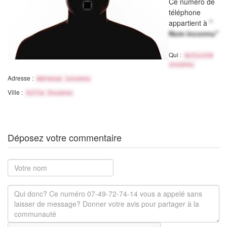
Ce numéro de
téléphone
appartient à
"
Nom inconnu"
Qui :
Activité
inconnu
Adresse :
Adresse inconnu
Ville :
Ville Inconnu
Déposez votre commentaire