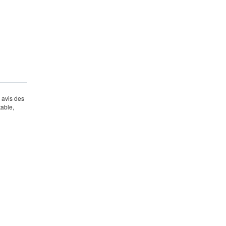
s avis des
table,