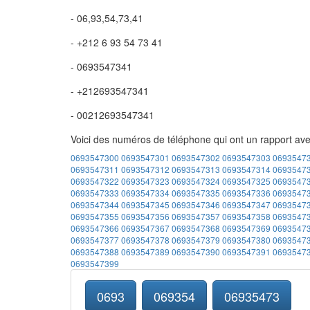
- 06,93,54,73,41
- +212 6 93 54 73 41
- 0693547341
- +212693547341
- 00212693547341
Voici des numéros de téléphone qui ont un rapport av
0693547300
0693547301
0693547302
0693547303
0693547
0693547311
0693547312
0693547313
0693547314
0693547
0693547322
0693547323
0693547324
0693547325
0693547
0693547333
0693547334
0693547335
0693547336
0693547
0693547344
0693547345
0693547346
0693547347
0693547
0693547355
0693547356
0693547357
0693547358
0693547
0693547366
0693547367
0693547368
0693547369
0693547
0693547377
0693547378
0693547379
0693547380
0693547
0693547388
0693547389
0693547390
0693547391
0693547
0693547399
0693
069354
06935473