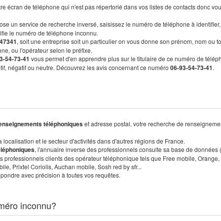
re écran de téléphone qui n'est pas répertorié dans vos listes de contacts donc vo
ose un service de recherche inversé, saisissez le numéro de téléphone à identifier,
tifie le numéro de téléphone inconnu.
47341
, soit une entreprise soit un particulier on vous donne son prénom, nom ou t
ne, ou l'opérateur selon le préfixe.
3-54-73-41
vous permet d'en apprendre plus sur le titulaire de ce numéro de télép
sitif, négatif ou neutre. Découvrez les avis concernant ce numéro
06-93-54-73-41
.
enseignements téléphoniques
et adresse postal, votre recherche de renseigneme
localisation et le secteur d'activités dans d'autres régions de France.
éléphoniques
, l'annuaire inverse des professionnels consulte sa base de données
s professionnels clients des opérateur téléphonique tels que Free mobile, Orange,
, Prixtel Coriolis, Auchan mobile, Sosh red by sfr...
pondre avec précision à toutes vos requêtes.
méro inconnu?