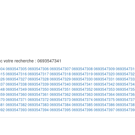
ec votre recherche : 0693547341
304
0693547305
0693547306
0693547307
0693547308
0693547309
069354731
315
0693547316
0693547317
0693547318
0693547319
0693547320
069354732
326
0693547327
0693547328
0693547329
0693547330
0693547331
069354733
337
0693547338
0693547339
0693547340
0693547341
0693547342
069354734
348
0693547349
0693547350
0693547351
0693547352
0693547353
069354735
359
0693547360
0693547361
0693547362
0693547363
0693547364
069354736
370
0693547371
0693547372
0693547373
0693547374
0693547375
069354737
381
0693547382
0693547383
0693547384
0693547385
0693547386
069354738
392
0693547393
0693547394
0693547395
0693547396
0693547397
069354739