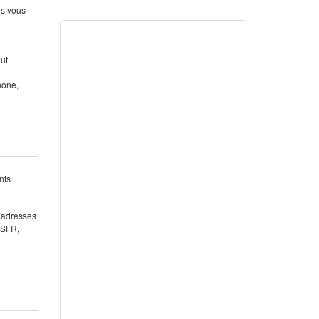
us vous
out
hone,
nts
 (adresses
 SFR,