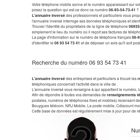
Votre téléphone mobile sonne et le numéro apparaissant sur vot
posez la question qui est-ce donc ce numéro
06-93-54-73-41
?
L'annuaire inversé
des professionnels et particuliers vous prop
l'annuaire inversé interroge ses données téléphoniques et iden
Trouver l'identité du propriétaire de la ligne de téléphone
06935
simplement le lieu du numéro où il reçoit ses factures de télépho
La page d'information sur le numéro de téléphone français
06-9
d'identifier le
06 93 54 73 41
et de déposer un avis qu'il soit po
Recherche du numéro 06 93 54 73 41
L'annuaire inversé
des entreprises et particuliers a trouvé les
r
téléphoniques concernait l'activité dans la ville de .
L'annuaire inversé vous renseigne à qui appartient le numéro, la 
Afin de répondre à toutes vos demandes de
renseignements t
postales, numéros de téléphones fixes et mobiles) recensant de
Bouygues télécom, NRJ Mobile, La poste mobile, Cdiscount mobile
Cette base de données est régulièrement mise à jour pour de ré
Nu