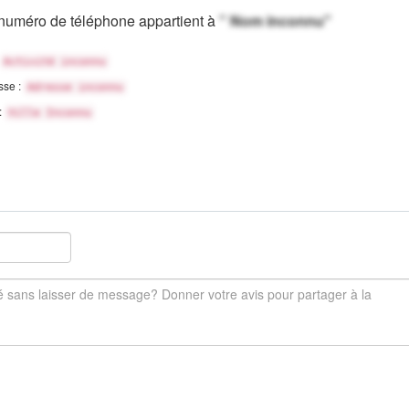
numéro de téléphone appartient à
" Nom inconnu"
Activité inconnu
sse :
Adresse inconnu
 :
Ville Inconnu