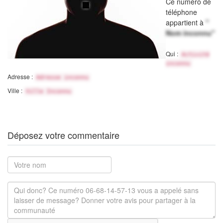
Ce numéro de
téléphone
appartient à
"
Nom inconnu"
Qui :
Activité
inconnu
Adresse :
Adresse inconnu
Ville :
Ville Inconnu
Déposez votre commentaire