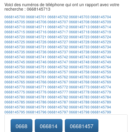
Voici des numéros de téléphone qui ont un rapport avec votre
recherche : 0668145713
0668145700
0668145701
0668145702
0668145703
0668145704
0668145705
0668145706
0668145707
0668145708
0668145709
0668145710
0668145711
0668145712
0668145713
0668145714
0668145715
0668145716
0668145717
0668145718
0668145719
0668145720
0668145721
0668145722
0668145723
0668145724
0668145725
0668145726
0668145727
0668145728
0668145729
0668145730
0668145731
0668145732
0668145733
0668145734
0668145735
0668145736
0668145737
0668145738
0668145739
0668145740
0668145741
0668145742
0668145743
0668145744
0668145745
0668145746
0668145747
0668145748
0668145749
0668145750
0668145751
0668145752
0668145753
0668145754
0668145755
0668145756
0668145757
0668145758
0668145759
0668145760
0668145761
0668145762
0668145763
0668145764
0668145765
0668145766
0668145767
0668145768
0668145769
0668145770
0668145771
0668145772
0668145773
0668145774
0668145775
0668145776
0668145777
0668145778
0668145779
0668145780
0668145781
0668145782
0668145783
0668145784
0668145785
0668145786
0668145787
0668145788
0668145789
0668145790
0668145791
0668145792
0668145793
0668145794
0668145795
0668145796
0668145797
0668145798
0668145799
0668
066814
06681457