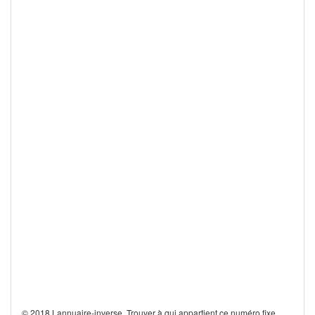
© 2018 Lannuaire-inverse. Trouver à qui appartient ce numéro fixe,