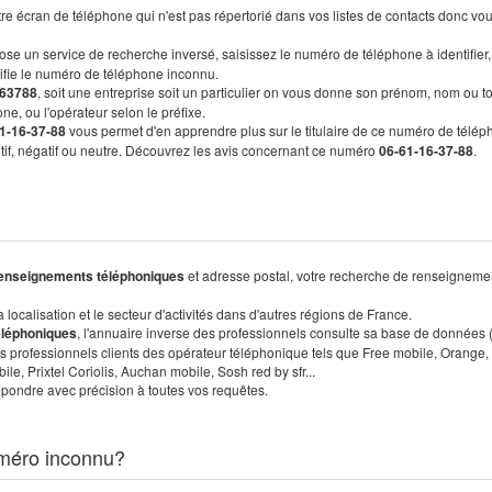
re écran de téléphone qui n'est pas répertorié dans vos listes de contacts donc vo
ose un service de recherche inversé, saisissez le numéro de téléphone à identifier,
tifie le numéro de téléphone inconnu.
63788
, soit une entreprise soit un particulier on vous donne son prénom, nom ou t
ne, ou l'opérateur selon le préfixe.
1-16-37-88
vous permet d'en apprendre plus sur le titulaire de ce numéro de télép
sitif, négatif ou neutre. Découvrez les avis concernant ce numéro
06-61-16-37-88
.
enseignements téléphoniques
et adresse postal, votre recherche de renseigneme
localisation et le secteur d'activités dans d'autres régions de France.
éléphoniques
, l'annuaire inverse des professionnels consulte sa base de données
s professionnels clients des opérateur téléphonique tels que Free mobile, Orange,
, Prixtel Coriolis, Auchan mobile, Sosh red by sfr...
pondre avec précision à toutes vos requêtes.
méro inconnu?