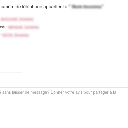
numéro de téléphone appartient à
" Nom inconnu"
Activité inconnu
sse :
Adresse inconnu
 :
Ville Inconnu