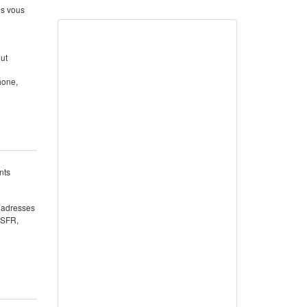
us vous
out
hone,
nts
 (adresses
 SFR,