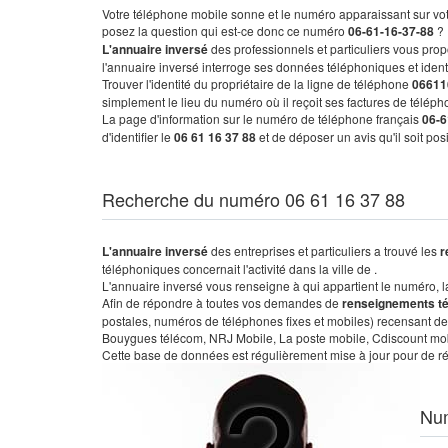
Votre téléphone mobile sonne et le numéro apparaissant sur vot
posez la question qui est-ce donc ce numéro
06-61-16-37-88
?
L'annuaire inversé
des professionnels et particuliers vous prop
l'annuaire inversé interroge ses données téléphoniques et iden
Trouver l'identité du propriétaire de la ligne de téléphone
06611
simplement le lieu du numéro où il reçoit ses factures de télépho
La page d'information sur le numéro de téléphone français
06-6
d'identifier le
06 61 16 37 88
et de déposer un avis qu'il soit po
Recherche du numéro 06 61 16 37 88
L'annuaire inversé
des entreprises et particuliers a trouvé les
r
téléphoniques concernait l'activité dans la ville de .
L'annuaire inversé vous renseigne à qui appartient le numéro, la 
Afin de répondre à toutes vos demandes de
renseignements t
postales, numéros de téléphones fixes et mobiles) recensant de
Bouygues télécom, NRJ Mobile, La poste mobile, Cdiscount mobile
Cette base de données est régulièrement mise à jour pour de ré
Nu