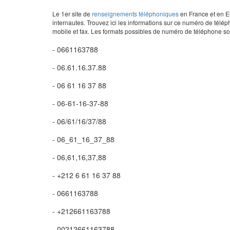
Le 1er site de
renseignements téléphoniques
en France et en Eu
internautes. Trouvez ici les informations sur ce numéro de télép
mobile et fax. Les formats possibles de numéro de téléphone son
- 0661163788
- 06.61.16.37.88
- 06 61 16 37 88
- 06-61-16-37-88
- 06/61/16/37/88
- 06_61_16_37_88
- 06,61,16,37,88
- +212 6 61 16 37 88
- 0661163788
- +212661163788
- 00212661163788