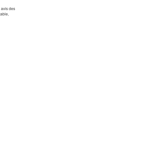
s avis des
table,