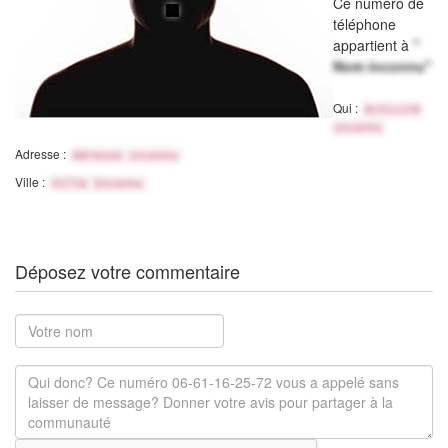
Ce numéro de
téléphone
appartient à
"
Nom inconnu"
Qui :
Activité
inconnu
Adresse :
Adresse inconnu
Ville :
Ville Inconnu
Déposez votre commentaire