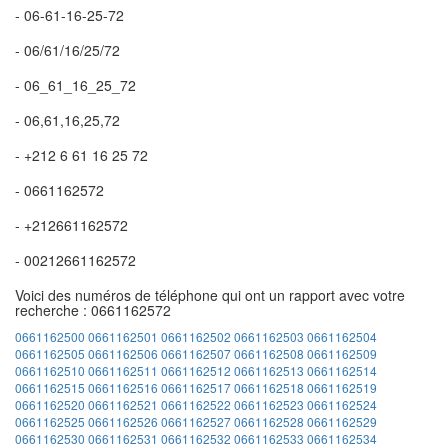
- 06-61-16-25-72
- 06/61/16/25/72
- 06_61_16_25_72
- 06,61,16,25,72
- +212 6 61 16 25 72
- 0661162572
- +212661162572
- 00212661162572
Voici des numéros de téléphone qui ont un rapport avec votre
recherche : 0661162572
0661162500
0661162501
0661162502
0661162503
0661162504
0661162505
0661162506
0661162507
0661162508
0661162509
0661162510
0661162511
0661162512
0661162513
0661162514
0661162515
0661162516
0661162517
0661162518
0661162519
0661162520
0661162521
0661162522
0661162523
0661162524
0661162525
0661162526
0661162527
0661162528
0661162529
0661162530
0661162531
0661162532
0661162533
0661162534