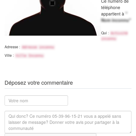
Ce numéro de
téléphone
appartient à
"
Nom inconnu"
Qui :
Activité
inconnu
Adresse :
Adresse inconnu
Ville :
Ville Inconnu
Déposez votre commentaire