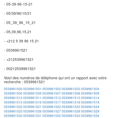
- 05-39-96-15-21
- 05/39/96/15/21
- 05_39_96_15_21
- 05,39,96,15,21
- +212 5 39 96 15 21
- 0539961521
- +212539961521
- 00212539961521
Voici des numéros de téléphone qui ont un rapport avec votre
recherche : 0539961521
0539961500
0539961501
0539961502
0539961503
0539961504
0539961505
0539961506
0539961507
0539961508
0539961509
0539961510
0539961511
0539961512
0539961513
0539961514
0539961515
0539961516
0539961517
0539961518
0539961519
0539961520
0539961521
0539961522
0539961523
0539961524
0539961525
0539961526
0539961527
0539961528
0539961529
0539961530
0539961531
0539961532
0539961533
0539961534