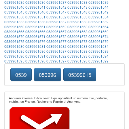
0539961535
0539961536
0539961537
0539961538
0539961539
0539961540
0539961541
0539961542
0539961543
0539961544
0539961545
0539961546
0539961547
0539961548
0539961549
0539961550
0539961551
0539961552
0539961553
0539961554
0539961555
0539961556
0539961557
0539961558
0539961559
0539961560
0539961561
0539961562
0539961563
0539961564
0539961565
0539961566
0539961567
0539961568
0539961569
0539961570
0539961571
0539961572
0539961573
0539961574
0539961575
0539961576
0539961577
0539961578
0539961579
0539961580
0539961581
0539961582
0539961583
0539961584
0539961585
0539961586
0539961587
0539961588
0539961589
0539961590
0539961591
0539961592
0539961593
0539961594
0539961595
0539961596
0539961597
0539961598
0539961599
0539
053996
05399615
Annuaier inversé: Découvrez à qui appartient un numéro fixe, portable,
mobile...en France. Recherche Rapide et Anonyme.